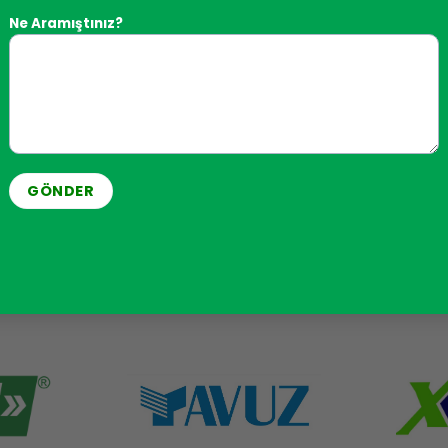
Her türlü mühendislik, teslimat ve montaj
Ne Aramıştınız?
süreçlerini sizin için gerçekleştiriyor ve çalışmaya
hazır ürünler veya tamamlanmış üretim hattı
sunuyoruz.
ÇÖZÜM ORTAKLARIMIZ