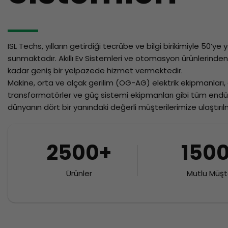
ISL Techs, yılların getirdiği tecrübe ve bilgi birikimiyle 50’y
sunmaktadır. Akıllı Ev Sistemleri ve otomasyon ürünlerinden 
kadar geniş bir yelpazede hizmet vermektedir.
Makine, orta ve alçak gerilim (OG-AG) elektrik ekipmanları,
transformatörler ve güç sistemi ekipmanları gibi tüm endüs
dünyanın dört bir yanındaki değerli müşterilerimize ulaştırıl
2500+
150
Ürünler
Mutlu Müşt