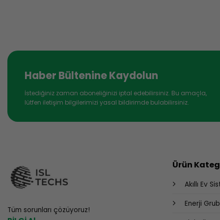
Haber Bültenine Kaydolun
İstediğiniz zaman aboneliğinizi iptal edebilirsiniz. Bu amaçla,
lütfen iletişim bilgilerimizi yasal bildirimde bulabilirsiniz.
Ürün Katego
Akıllı Ev Si
Enerji Gru
Tüm sorunları çözüyoruz!