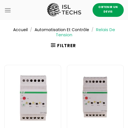
Passer
OBTENIR UN
au
DEVIS
contenu
/
/
Relais De
Accueil
Automatisation Et Contrôle
Tension
FILTRER