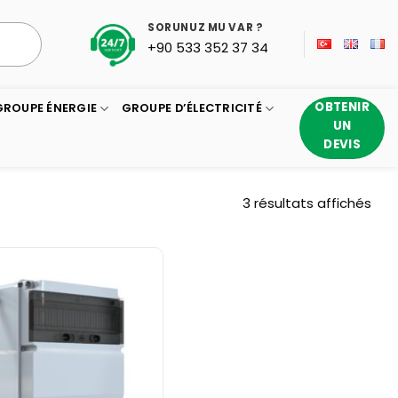
SORUNUZ MU VAR ?
+90 533 352 37 34
OBTENIR
GROUPE ÉNERGIE
GROUPE D’ÉLECTRICITÉ
UN
DEVIS
Trié
3 résultats affichés
du
plus
réc
au
plus
anc