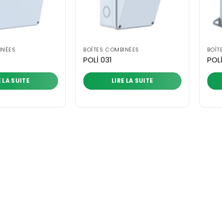
INÉES
BOÎTES COMBINÉES
BOÎT
POLİ 031
POL
E LA SUITE
LIRE LA SUITE