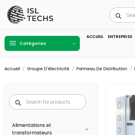
Passer
Recherche
au
de
produits
contenu
ACCUEIL
ENTREPRISE
Catégories
/
/
/
Accueil
Groupe D'électricité
Panneau De Distribution
Recherche
de
produits
Alimentations et
transformateurs