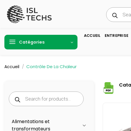
Passer
Recherche
au
de
produits
contenu
ACCUEIL
ENTREPRISE
Catégories
/
Contrôle De La Chaleur
Accueil
Cata
Recherche
de
produits
Alimentations et
transformateurs