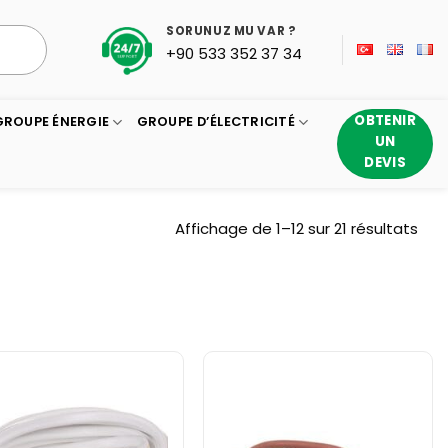
SORUNUZ MU VAR ?
+90 533 352 37 34
OBTENIR
GROUPE ÉNERGIE
GROUPE D’ÉLECTRICITÉ
UN
DEVIS
Trié
Affichage de 1–12 sur 21 résultats
du
plus
réc
au
plus
anc