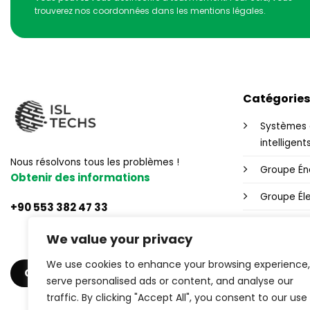
trouverez nos coordonnées dans les mentions légales.
Catégories
Systèmes 
intelligent
Nous résolvons tous les problèmes !
Groupe Én
Obtenir des informations
Groupe Éle
+90 553 382 47 33
Contrôle W
We value your privacy
Alimentati
We use cookies to enhance your browsing experience,
OBTENIR UN DEVIS
Produits in
serve personalised ads or content, and analyse our
traffic. By clicking "Accept All", you consent to our use