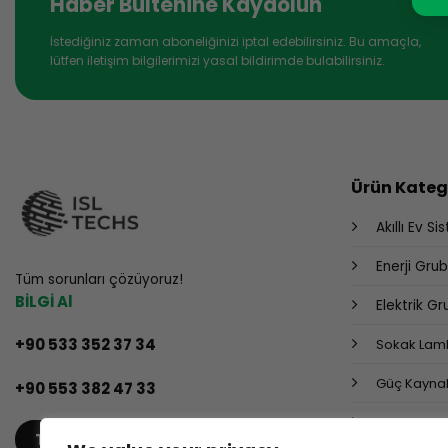
Haber Bültenine Kaydolun
İstediğiniz zaman aboneliğinizi iptal edebilirsiniz. Bu amaçla,
lütfen iletişim bilgilerimizi yasal bildirimde bulabilirsiniz.
Ürün Katego
Akıllı Ev Si
Enerji Gru
Tüm sorunları çözüyoruz!
BİLGİ Al
Elektrik G
+90 533 352 37 34
Sokak Lamb
Güç Kaynak
+90 553 382 47 33
Endüstriyel
TEKLIF AL