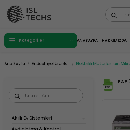
İçeriğe
Products
atla
search
Kategoriler
ANASAYFA
HAKKIMIZDA
/
/
Elektrikli Motorlar İçin Mi
Ana Sayfa
Endüstriyel Ürünler
F&F 
Products
search
Akıllı Ev Sistemleri
Aydınlatma & Kontrol