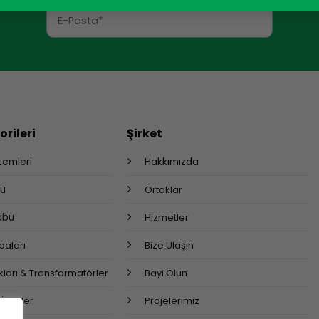
rileri
Şirket
stemleri
Hakkımızda
bu
Ortaklar
rubu
Hizmetler
aları
Bize Ulaşın
ları & Transformatörler
Bayi Olun
 Ürünler
Projelerimiz