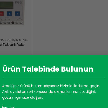
ELEKTRIKLI MOTORLAR İÇIN MIKROIŞLEMCI TABANLI RÖLE
i Tabanlı Röle
AMINI OKU
Ürün Talebinde Bulunun
Aradığınız ürünü bulamadıysanız bizimle iletişime geçin.
Akıllı ev sistemleri konusunda uzmanlarımız istediğiniz
çözüm için size ulaşsın.
İsminiz