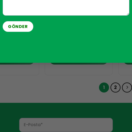
EMI BILEŞENLERI
KONTROL SISTEMI BILEŞENLERI
KONT
 brige
Şebeke Sinyal Ayırıcısı
Ampl
u MPG-03 24 V
AKS-08
USB
AMINI OKU
DEVAMINI OKU
1
2