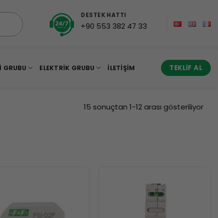
DESTEK HATTI
+90 553 382 47 33
I GRUBU
ELEKTRIK GRUBU
İLETIŞIM
TEKLIF AL
En
15 sonuçtan 1-12 arası gösteriliyor
yen
gör
sıra