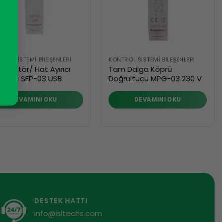
ROL SISTEMI BILEŞENLERI
KONTROL SISTEMI BILEŞENLERI
ifikatör/ Hat Ayırıcı
Tam Dalga Köprü
 hattı SEP-03 USB
Doğrultucu MPG-03 230 V
DEVAMINI OKU
DEVAMINI OKU
DESTEK HATTI
info@isltechs.com