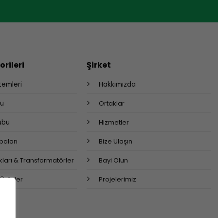
rileri
Şirket
stemleri
Hakkımızda
bu
Ortaklar
rubu
Hizmetler
aları
Bize Ulaşın
ları & Transformatörler
Bayi Olun
 Ürünler
Projelerimiz