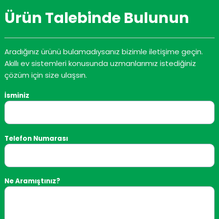
Ürün Talebinde Bulunun
Aradığınız ürünü bulamadıysanız bizimle iletişime geçin.
Akıllı ev sistemleri konusunda uzmanlarımız istediğiniz
çözüm için size ulaşsın.
EMI BILEŞENLERI
KONTROL SISTEMI BILEŞENLERI
KONT
u Anahtar WB-1
Üç Konumlu Anahtar WB-2
Elek
İsminiz
AMINI OKU
DEVAMINI OKU
Telefon Numarası
Ne Aramıştınız?