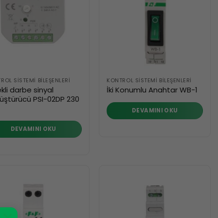
ROL SISTEMI BILEŞENLERI
KONTROL SISTEMI BILEŞENLERI
kli darbe sinyal
İki Konumlu Anahtar WB-1
üştürücü PSI-02DP 230
DEVAMINI OKU
DEVAMINI OKU
×