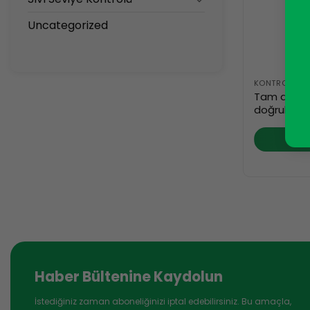
Uncategorized
KONTROL SIST
Tam dalga
doğrultuc
DEV
Haber Bültenine Kaydolun
İstediğiniz zaman aboneliğinizi iptal edebilirsiniz. Bu amaçla,