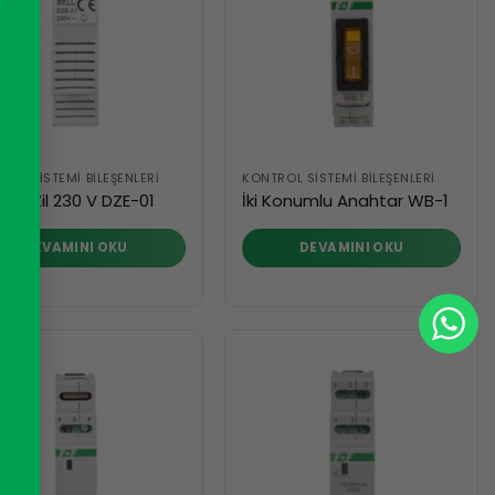
ROL SISTEMI BILEŞENLERI
KONTROL SISTEMI BILEŞENLERI
trikli Zil 230 V DZE-01
İki Konumlu Anahtar WB-1
DEVAMINI OKU
DEVAMINI OKU