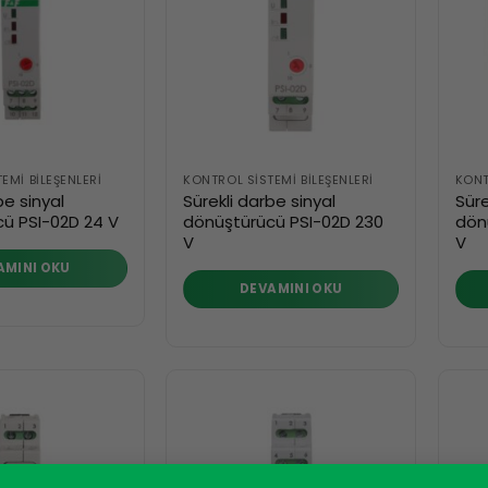
EMI BILEŞENLERI
KONTROL SISTEMI BILEŞENLERI
KONT
be sinyal
Sürekli darbe sinyal
Süre
ü PSI-02D 24 V
dönüştürücü PSI-02D 230
dön
V
V
AMINI OKU
DEVAMINI OKU