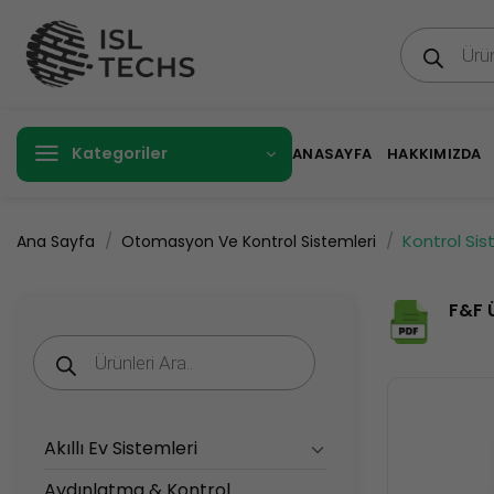
İçeriğe
Products
atla
search
Kategoriler
ANASAYFA
HAKKIMIZDA
/
/
Kontrol Sist
Ana Sayfa
Otomasyon Ve Kontrol Sistemleri
F&F 
Products
search
Akıllı Ev Sistemleri
Aydınlatma & Kontrol