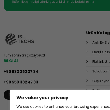
lütfen iletişim bilgilerimizi yasal bildirimde bulabilirsiniz.
Ürün Katego
Akıllı Ev Si
Enerji Gru
Tüm sorunları çözüyoruz!
BİLGİ Al
Elektrik G
+90 533 352 37 34
Sokak Lamb
Güç Kaynak
+90 553 382 47 33
Endüstriyel
TEKLIF AL
We value your privacy
We use cookies to enhance your browsing experience,