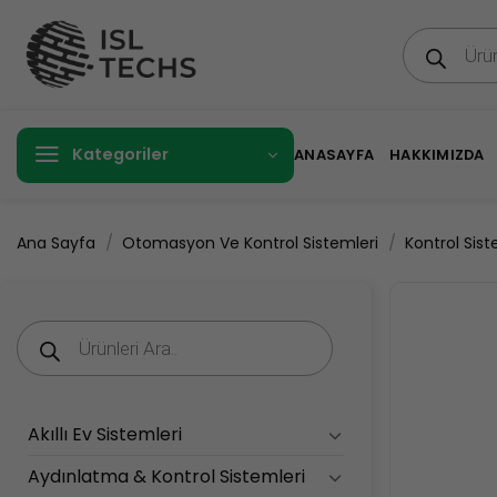
İçeriğe
Products
atla
search
Kategoriler
ANASAYFA
HAKKIMIZDA
/
/
Ana Sayfa
Otomasyon Ve Kontrol Sistemleri
Kontrol Sist
Products
search
Akıllı Ev Sistemleri
Aydınlatma & Kontrol Sistemleri