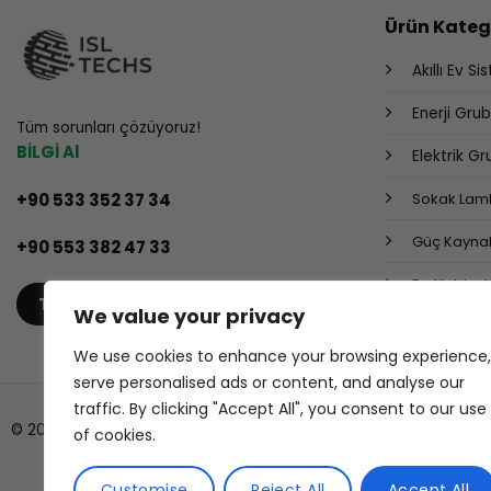
Ürün Katego
Akıllı Ev Si
Enerji Gru
Tüm sorunları çözüyoruz!
BİLGİ Al
Elektrik G
+90 533 352 37 34
Sokak Lamb
Güç Kaynak
+90 553 382 47 33
Endüstriyel
TEKLIF AL
We value your privacy
We use cookies to enhance your browsing experience,
serve personalised ads or content, and analyse our
traffic. By clicking "Accept All", you consent to our use
© 2026 ISL TECHS
of cookies.
Customise
Reject All
Accept All