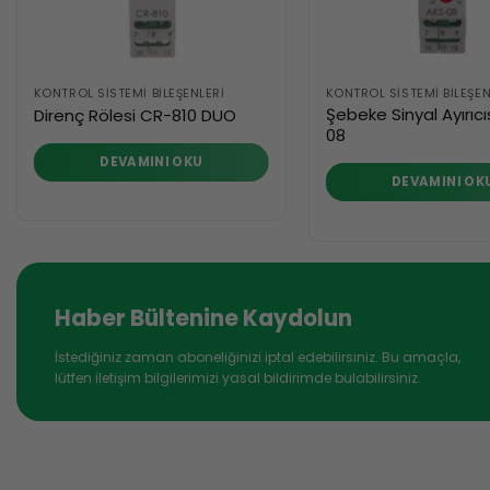
KONTROL SISTEMI BILEŞENLERI
KONTROL SISTEMI BILEŞEN
Şebeke Sinyal Ayırıcı
Direnç Rölesi CR-810 DUO
08
DEVAMINI OKU
DEVAMINI OK
Haber Bültenine Kaydolun
İstediğiniz zaman aboneliğinizi iptal edebilirsiniz. Bu amaçla,
lütfen iletişim bilgilerimizi yasal bildirimde bulabilirsiniz.