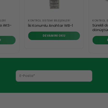
LERI
KONTROL SISTEMI BILEŞENLERI
KONTROL SI
sı AKS-
Sürekli d
İki Konumlu Anahtar WB-1
dönüştür
DEVAMINI OKU
U