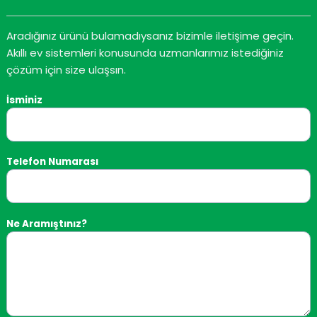
Aradığınız ürünü bulamadıysanız bizimle iletişime geçin.
Akıllı ev sistemleri konusunda uzmanlarımız istediğiniz
çözüm için size ulaşsın.
DATASHEET
İNDIRME
İsminiz
16 A 250 V AC
Telefon Numarası
TAKILABILIR KLEMENSLER 2,5 MM²
Ne Aramıştınız?
0,4 NM
-25 ÷ 50 °C
1 MODÜL (18 MM)