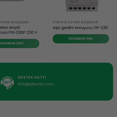
STEMI BILEŞENLERI
KONTROL SISTEMI BILEŞENLERI
arbe sinyal
Aşırı gerilim koruyucu OP-230
ücü PSI-02DP 230 V
DEVAMINI OKU
DEVAMINI OKU
DESTEK HATTI
info@isltechs.com