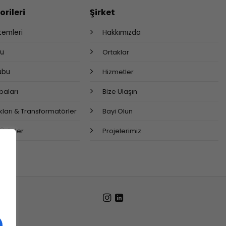
rileri
Şirket
stemleri
Hakkımızda
bu
Ortaklar
rubu
Hizmetler
aları
Bize Ulaşın
ları & Transformatörler
Bayi Olun
 Ürünler
Projelerimiz