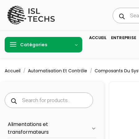
Passer
Recherche
au
de
produits
contenu
ACCUEIL
ENTREPRISE
Catégories
/
/
Accueil
Automatisation Et Contrôle
Composants Du Sys
Recherche
de
produits
Alimentations et
transformateurs