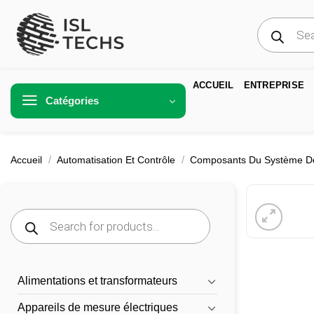
Passer
Recherche
au
de
produits
contenu
ACCUEIL
ENTREPRISE
Catégories
/
/
Accueil
Automatisation Et Contrôle
Composants Du Système De
Recherche
de
produits
Alimentations et transformateurs
Appareils de mesure électriques