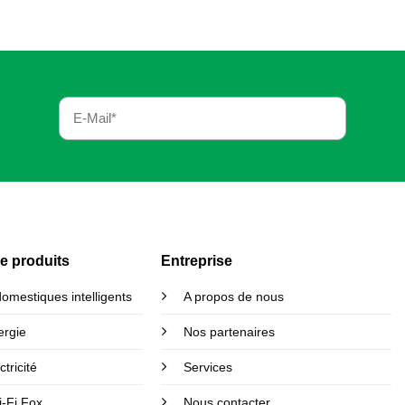
e produits
Entreprise
omestiques intelligents
A propos de nous
rgie
Nos partenaires
tricité
Services
i-Fi Fox
Nous contacter