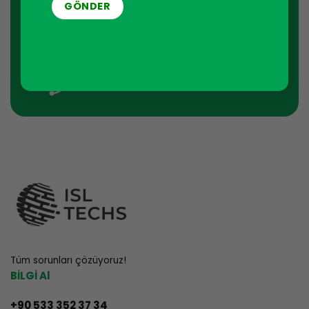
DESTEK HATTI
info@isltechs.com
Tüm sorunları çözüyoruz!
BİLGİ Al
+90 533 352 37 34