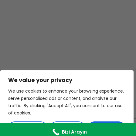
We value your privacy
© 2026 ISL TECHS
GIZLILIK
ÇEREZLER
We use cookies to enhance your browsing experience,
WEB TASARIM
serve personalised ads or content, and analyse our
traffic. By clicking "Accept All", you consent to our use
of cookies.
Customise
Reject All
Accept All
Bizi Arayın