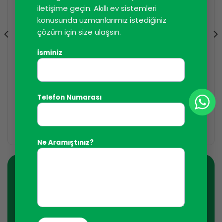
iletişime geçin. Akıllı ev sistemleri
konusunda uzmanlarımız istediğiniz
çözüm için size ulaşsın.
İsminiz
KONTROL SISTEMI BILEŞENLERI
KONTROL SISTEMI BILEŞENLERI
Sürekli darbe sinyal
Amplifikatör/ Hat
dönüştürücü PSI-02
Ayırıcı USB hattı SEP-
Telefon Numarası
230 V
03 USB
DEVAMINI OKU
DEVAMINI OKU
Ne Aramıştınız?
Haber Bültenine Kaydolun
İstediğiniz zaman aboneliğinizi iptal edebilirsiniz. Bu
amaçla, lütfen iletişim bilgilerimizi yasal bildirimde
bulabilirsiniz.