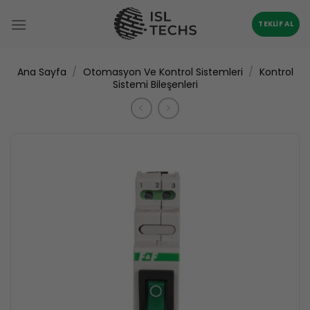
İçeriğe
atla
TEKLIF AL
/
/
Ana Sayfa
Otomasyon Ve Kontrol Sistemleri
Kontrol
Sistemi Bileşenleri