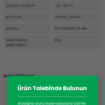
ÇALIŞMA SICAKLIĞI
-25 ÷ 50 °C
BOYUTLAR
1 MODÜL (18 MM)
MONTAJ
RAY ÜZERINDE 35 MM
GIRIŞ KORUMA
IP20
İŞARETLEMESI
İLGILI ÜRÜNLER
×
Ürün Talebinde Bulunun
Aradığınız ürünü bulamadıysanız bizimle