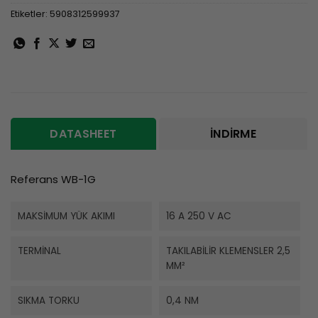
Etiketler:
5908312599937
DATASHEET
İNDIRME
Referans WB-1G
MAKSIMUM YÜK AKIMI
16 A 250 V AC
TERMINAL
TAKILABILIR KLEMENSLER 2,5
MM²
SIKMA TORKU
0,4 NM