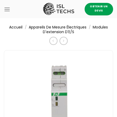
Passer
OBTENIR UN
au
DEVIS
contenu
/
/
Accueil
Appareils De Mesure Électriques
Modules
D'extension D'E/S