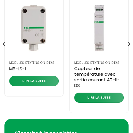
MODULES D'EXTENSION D'E/S
MODULES D'EXTENSION D'E/S
Capteur de
MB-LS-1
température avec
sortie courant AT-1I-
LIRE LA SUITE
DS
LIRE LA SUITE