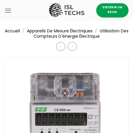
Passer
OBTENIR UN
au
DEVIS
contenu
/
/
Accueil
Appareils De Mesure Électriques
Utilisation Des
Compteurs D'énergie Électrique