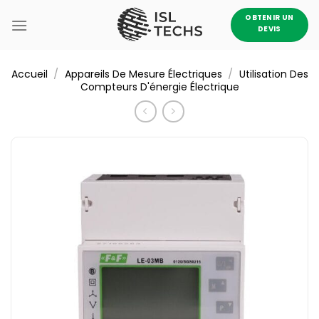
Passer
OBTENIR UN
au
DEVIS
contenu
/
/
Accueil
Appareils De Mesure Électriques
Utilisation Des
Compteurs D'énergie Électrique