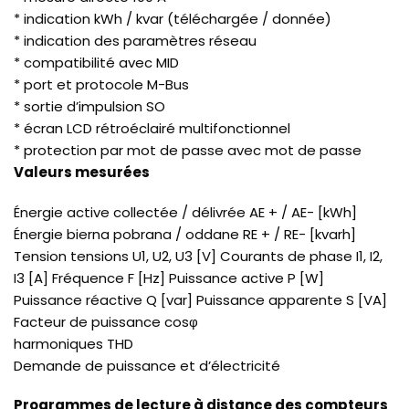
* indication kWh / kvar (téléchargée / donnée)
* indication des paramètres réseau
* compatibilité avec MID
* port et protocole M-Bus
* sortie d’impulsion SO
* écran LCD rétroéclairé multifonctionnel
* protection par mot de passe avec mot de passe
Valeurs mesurées
Énergie active collectée / délivrée AE + / AE- [kWh]
Énergie bierna pobrana / oddane RE + / RE- [kvarh]
Tension tensions U1, U2, U3 [V] Courants de phase I1, I2,
I3 [A] Fréquence F [Hz] Puissance active P [W]
Puissance réactive Q [var] Puissance apparente S [VA]
Facteur de puissance cosφ
harmoniques THD
Demande de puissance et d’électricité
Programmes de lecture à distance des compteurs