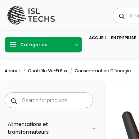
Passer
Recherche
au
de
produits
contenu
ACCUEIL
ENTREPRISE
Catégories
/
/
Accueil
Contrôle Wi-Fi Fox
Consommation D'énergie
Recherche
de
produits
Alimentations et
transformateurs