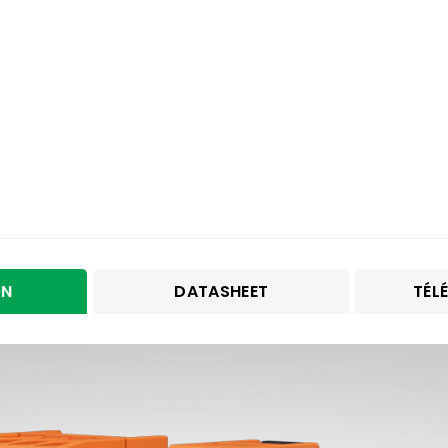
ON
DATASHEET
TÉL