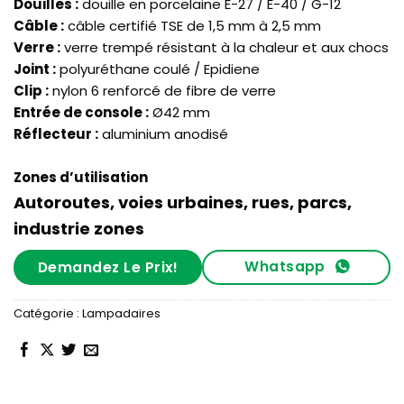
Douilles :
douille en porcelaine E-27 / E-40 / G-12
Câble :
câble certifié TSE de 1,5 mm à 2,5 mm
Verre :
verre trempé résistant à la chaleur et aux chocs
Joint :
polyuréthane coulé / Epidiene
Clip :
nylon 6 renforcé de fibre de verre
Entrée de console :
Ø42 mm
Réflecteur :
aluminium anodisé
Zones d’utilisation
Autoroutes, voies urbaines, rues, parcs,
industrie zones
Whatsapp
Demandez Le Prix!
Catégorie :
Lampadaires