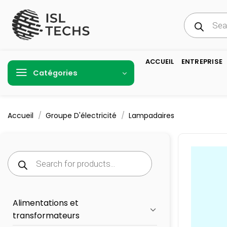
Passer
Recherche
au
de
produits
contenu
ACCUEIL
ENTREPRISE
Catégories
/
/
Accueil
Groupe D'électricité
Lampadaires
Recherche
de
produits
Alimentations et
transformateurs