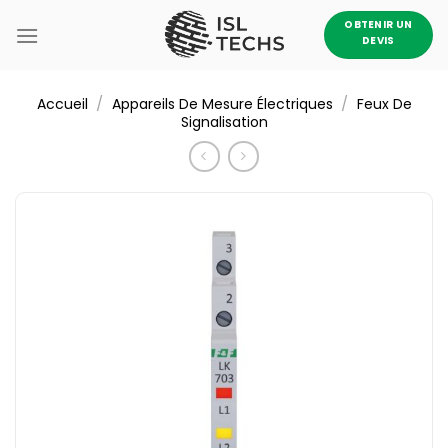
Passer
OBTENIR UN
au
DEVIS
contenu
/
/
Accueil
Appareils De Mesure Électriques
Feux De
Signalisation