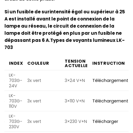
Si un fusible de surintensité égal ou supérieur à 25
A est installé avant le point de connexion de la
lampe au réseau, le circuit de connexion de la
lampe doit être protégé en plus par un fusible ne
dépassant pas 6 A.
Types de voyants lumineux LK-
703
TENSION
INDEX
COULEUR
INSTRUCTION
ACTUELLE
LK-
703G-
3x vert
3×24 V+N
Téléchargement
24V
LK-
703G-
3x vert
3×110 V+N
Téléchargement
110V
LK-
703G-
3x vert
3×230 V+N
Télécharger
230V