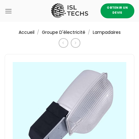
Passer
OBTENIR UN
au
DEVIS
contenu
/
/
Accueil
Groupe D'électricité
Lampadaires