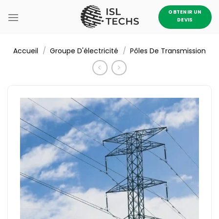
Passer
OBTENIR UN
au
DEVIS
contenu
/
/
Accueil
Groupe D'électricité
Pôles De Transmission