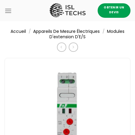
Passer
OBTENIR UN
au
DEVIS
contenu
/
/
Accueil
Appareils De Mesure Électriques
Modules
D'extension D'E/S