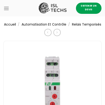
Passer
OBTENIR UN
au
DEVIS
contenu
/
/
Accueil
Automatisation Et Contrôle
Relais Temporisés