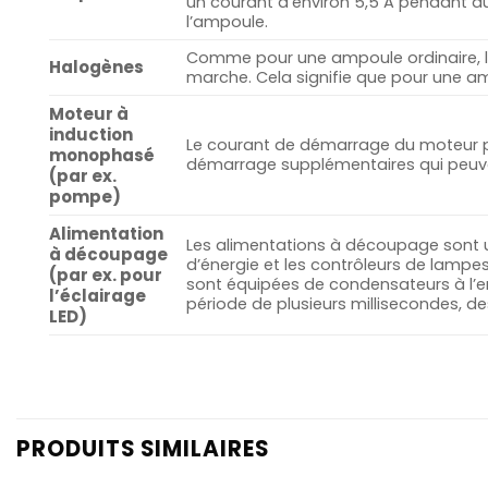
un courant d’environ 5,5 A pendant au
l’ampoule.
Comme pour une ampoule ordinaire, la 
Halogènes
marche. Cela signifie que pour une am
Moteur à
induction
Le courant de démarrage du moteur pe
monophasé
démarrage supplémentaires qui peuv
(par ex.
pompe)
Alimentation
Les alimentations à découpage sont u
à découpage
d’énergie et les contrôleurs de lampes
(par ex. pour
sont équipées de condensateurs à l’ent
l’éclairage
période de plusieurs millisecondes, de
LED)
PRODUITS SIMILAIRES