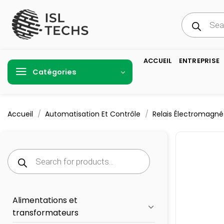
Passer
Recherche
au
de
produits
contenu
ACCUEIL
ENTREPRISE
Catégories
/
/
Accueil
Automatisation Et Contrôle
Relais Électromagné
Recherche
de
produits
Alimentations et
transformateurs