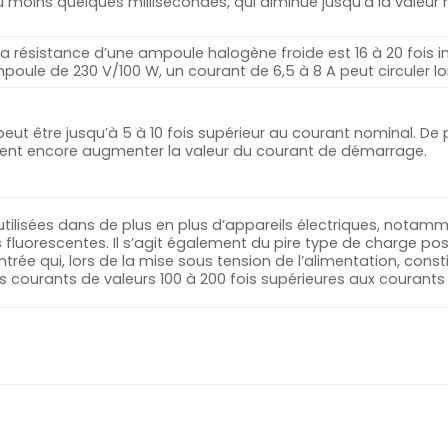
 moins quelques millisecondes, qui diminue jusqu’à la valeur
résistance d’une ampoule halogène froide est 16 à 20 fois in
poule de 230 V/100 W, un courant de 6,5 à 8 A peut circuler l
ut être jusqu’à 5 à 10 fois supérieur au courant nominal. De
ent encore augmenter la valeur du courant de démarrage.
tilisées dans de plus en plus d’appareils électriques, nota
 fluorescentes. Il s’agit également du pire type de charge poss
rée qui, lors de la mise sous tension de l’alimentation, cons
s courants de valeurs 100 à 200 fois supérieures aux courants 