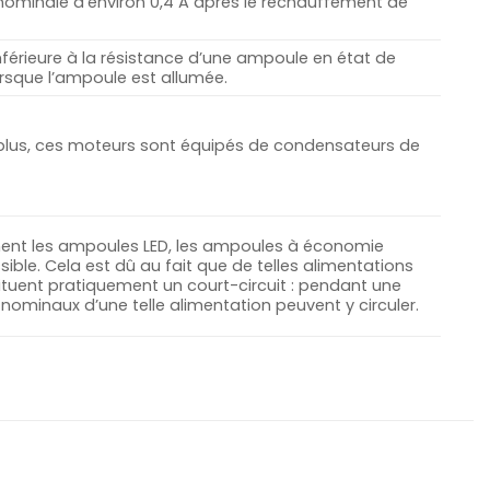
 nominale d’environ 0,4 A après le réchauffement de
férieure à la résistance d’une ampoule en état de
orsque l’ampoule est allumée.
 plus, ces moteurs sont équipés de condensateurs de
mment les ampoules LED, les ampoules à économie
ible. Cela est dû au fait que de telles alimentations
tituent pratiquement un court-circuit : pendant une
nominaux d’une telle alimentation peuvent y circuler.