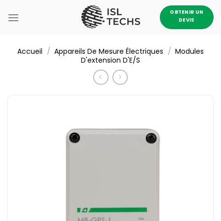
Passer
OBTENIR UN
au
DEVIS
contenu
/
/
Accueil
Appareils De Mesure Électriques
Modules
D'extension D'E/S