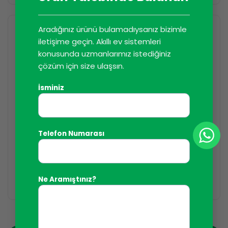
Aradığınız ürünü bulamadıysanız bizimle
iletişime geçin. Akıllı ev sistemleri
konusunda uzmanlarımız istediğiniz
çözüm için size ulaşsın.
İsminiz
Telefon Numarası
ALÜMINYUM İLETKENLI KABLOLAR
ALÜMINYUM İLETKENLI KABLOLAR
0,6/1 kV Alüminyum
Alüminyum İletkenli
İletkenli ABC Kabloları
0,6/1 kV AER Kablo
DEVAMINI OKU
DEVAMINI OKU
Ne Aramıştınız?