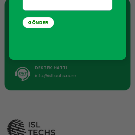
Haber Bültenine Kaydolun
İstediğiniz zaman aboneliğinizi iptal edebilirsiniz. Bu
amaçla, lütfen iletişim bilgilerimizi yasal bildirimde
bulabilirsiniz.
DESTEK HATTI
info@isltechs.com