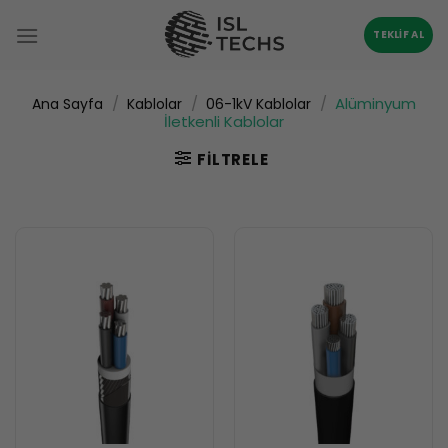
İçeriğe
atla
TEKLIF AL
/
/
/
Alüminyum
Ana Sayfa
Kablolar
06-1kV Kablolar
İletkenli Kablolar
FILTRELE