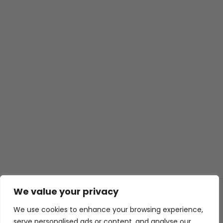
We value your privacy
© 2026 ISL TECHS
GIZLILIK
ÇEREZLER
We use cookies to enhance your browsing experience,
serve personalised ads or content, and analyse our