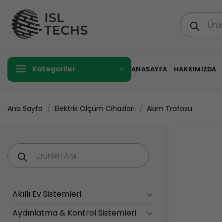
İçeriğe
Products
atla
search
Kategoriler
ANASAYFA
HAKKIMIZDA
/
/
Ana Sayfa
Elektrik Ölçüm Cihazları
Akım Trafosu
Products
search
Akıllı Ev Sistemleri
Aydınlatma & Kontrol Sistemleri