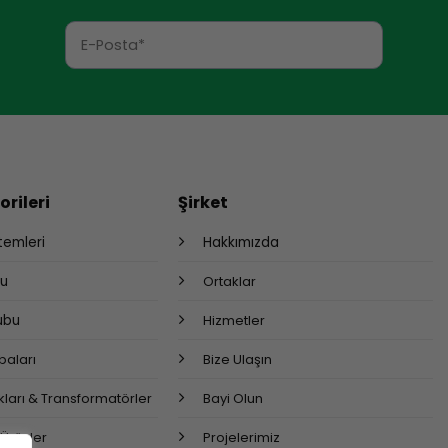
rileri
Şirket
stemleri
Hakkımızda
bu
Ortaklar
rubu
Hizmetler
aları
Bize Ulaşın
ları & Transformatörler
Bayi Olun
 Ürünler
Projelerimiz