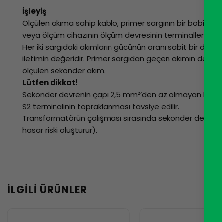
İşleyiş
Ölçülen akıma sahip kablo, primer sargının bir bobinine
veya ölçüm cihazının ölçüm devresinin terminallerine b
Her iki sargıdaki akımların gücünün oranı sabit bir değerd
iletimin değeridir. Primer sargıdan geçen akımın değer
ölçülen sekonder akım.
Lütfen dikkat!
Sekonder devrenin çapı 2,5 mm²’den az olmayan bir tel 
S2 terminalinin topraklanması tavsiye edilir.
Transformatörün çalışması sırasında sekonder devrenin b
hasar riski oluşturur).
İLGILI ÜRÜNLER