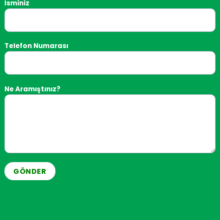
İsminiz
 eşdeğer olan transformatörün ana açıklığından (P1 / P2) geçer.
ağlanır.
Telefon Numarası
ir ve akım oranı olarak adlandırılır: IPn/ISn=N, burada IPn nomina
i, sekonder sargıdan geçen akımın değerinden belirlenebilir:
Ne Aramıştınız?
ile bağlanması tavsiye edilir.
ağlantısının kesilmesi yasaktır (ortaya çıkabilecek yüksek vo