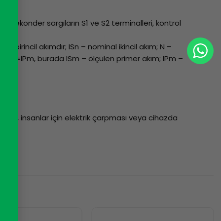
 Sekonder sargıların S1 ve S2 terminalleri, kontrol
l birincil akımdır; ISn – nominal ikincil akım; N –
 ISm*N=IPm, burada ISm – ölçülen primer akım; IPm –
ltaj, insanlar için elektrik çarpması veya cihazda