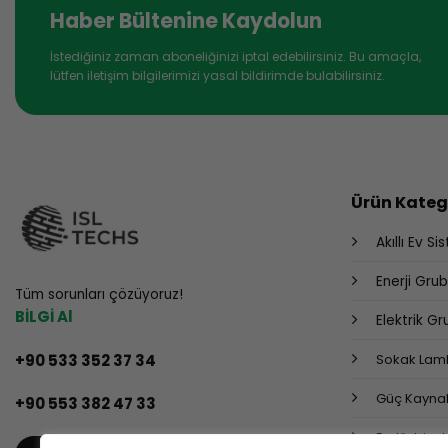
Haber Bültenine Kaydolun
İstediğiniz zaman aboneliğinizi iptal edebilirsiniz. Bu amaçla,
lütfen iletişim bilgilerimizi yasal bildirimde bulabilirsiniz.
Ürün Katego
Akıllı Ev Si
Enerji Gru
Tüm sorunları çözüyoruz!
BİLGİ Al
Elektrik G
+90 533 352 37 34
Sokak Lamb
Güç Kaynak
+90 553 382 47 33
Endüstriyel