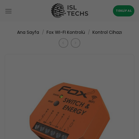
İçeriğe
atla
TEKLIF AL
/
/
Ana Sayfa
Fox WI-FI Kontrolü
Kontrol Cihazı