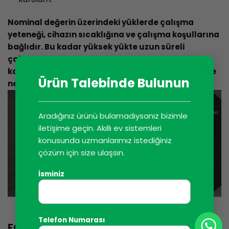
Nominal değerin üzerindeki yüklerde çalışma
yeteneği, cihazın sıcaklığına ve çalışma koşullarına
bağlıdır. Bu kadar yüksek yükte uzun süreli
çalışma, termal korumanın devreye girmesine ve
×
kontrol edilen devrelerin bağlantısının kesilmesine
Ürün Talebinde Bulunun
neden olabilir.
Aradığınız ürünü bulamadıysanız bizimle
iletişime geçin. Akıllı ev sistemleri
konusunda uzmanlarımız istediğiniz
çözüm için size ulaşsın.
İsminiz
Telefon Numarası
FOX – Wi-Fi kontrol sistemi