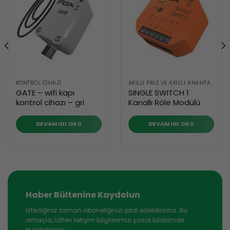
KONTROL CIHAZI
AKILLI PRIZ VE AKILLI ANAHTAR
GATE – wifi kapı
SINGLE SWITCH 1
kontrol cihazı – gri
Kanallı Röle Modülü
DEVAMINI OKU
DEVAMINI OKU
Haber Bültenine Kaydolun
İstediğiniz zaman aboneliğinizi iptal edebilirsiniz. Bu
amaçla, lütfen iletişim bilgilerimizi yasal bildirimde
bulabilirsiniz.