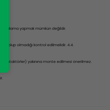
 bir uygulama yapmak mümkün değildir.
k olup olmadığı kontrol edilmelidir. 4.4.
r, kontaktörler) yakınına monte edilmesi önerilmez.
r.