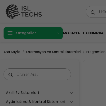
İçeriğe
Products
atla
search
Kategoriler
ANASAYFA
HAKKIMIZDA
/
/
Ana Sayfa
Otomasyon Ve Kontrol Sistemleri
Programlanab
Products
search
Akıllı Ev Sistemleri
Aydınlatma & Kontrol Sistemleri