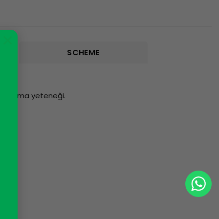
×
SCHEME
 ve yazma yeteneği.