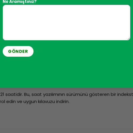
Ne Aramıştınız?
le (NFC modülünün kullanımıyla ilgili olarak), bugün iOS için
 sahip olup olmadığı ve Android sürümünün eşit veya daha yükse
ektromanyetik alan yayan cihazların (örneğin transformatörle
1 saatidir. Bu, saat yazılımının sürümünü gösteren bir indeksti
l edin ve uygun kılavuzu indirin.