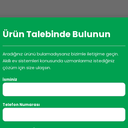
DATASHEET
İNDIRME
Ürün Talebinde Bulunun
Aradığınız ürünü bulamadıysanız bizimle iletişime geçin.
la kablosuz olarak kontrol zamanlayıcı yapılandırmasını okuma
Akıllı ev sistemleri konusunda uzmanlarımız istediğiniz
çözüm için size ulaşsın.
İsminiz
Telefon Numarası