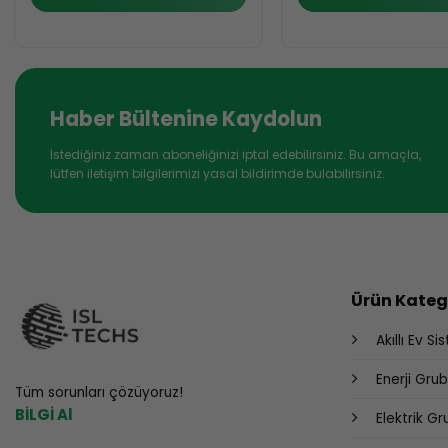
Haber Bültenine Kaydolun
İstediğiniz zaman aboneliğinizi iptal edebilirsiniz. Bu amaçla,
lütfen iletişim bilgilerimizi yasal bildirimde bulabilirsiniz.
Ürün Katego
Akıllı Ev Si
Enerji Gru
Tüm sorunları çözüyoruz!
BİLGİ Al
Elektrik G