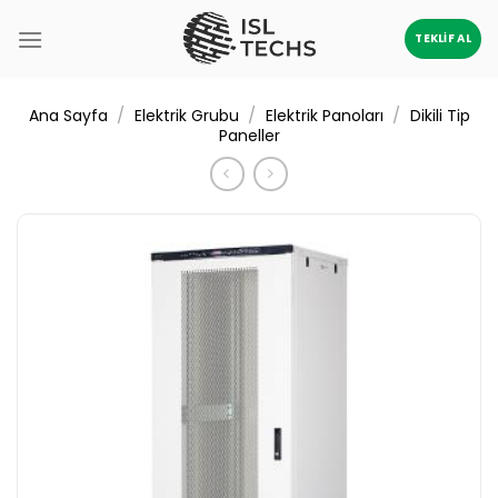
İçeriğe
atla
TEKLIF AL
/
/
/
Ana Sayfa
Elektrik Grubu
Elektrik Panoları
Dikili Tip
Paneller