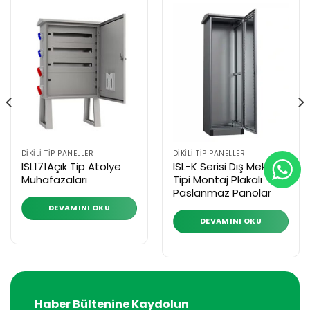
DIKILI TIP PANELLER
DIKILI TIP PANELLER
ISL171Açık Tip Atölye
ISL-K Serisi Dış Mekan
Muhafazaları
Tipi Montaj Plakalı
Paslanmaz Panolar
DEVAMINI OKU
DEVAMINI OKU
Haber Bültenine Kaydolun