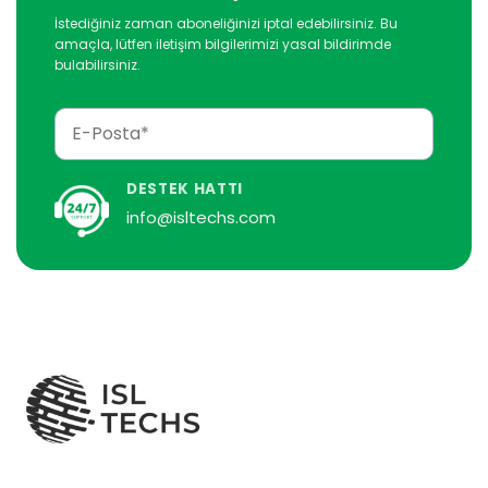
İstediğiniz zaman aboneliğinizi iptal edebilirsiniz. Bu
amaçla, lütfen iletişim bilgilerimizi yasal bildirimde
bulabilirsiniz.
DESTEK HATTI
info@isltechs.com