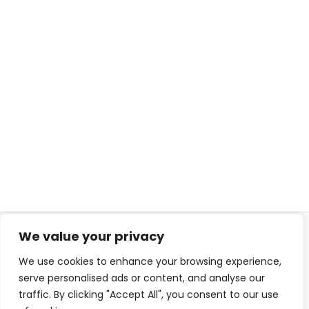
We value your privacy
© 2026 ISL TECHS
GIZLILIK
ÇEREZLER
We use cookies to enhance your browsing experience,
WEB TASARIM
serve personalised ads or content, and analyse our
traffic. By clicking "Accept All", you consent to our use