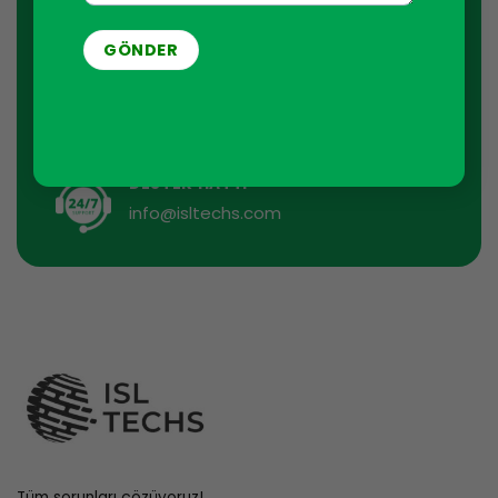
İstediğiniz zaman aboneliğinizi iptal edebilirsiniz. Bu
amaçla, lütfen iletişim bilgilerimizi yasal bildirimde
bulabilirsiniz.
DESTEK HATTI
info@isltechs.com
Tüm sorunları çözüyoruz!