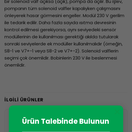
bir solenoid valf açıksa (açık), pompa da açılır. Bu işlev,
pompanın tüm solenoid valfler kapalıyken çalışmasını
önleyerek hasar görmesini engeller. Modül 230 V gerilim
ile tedarik edilir. Daha fazla sayıda ısıtma devresinin
kontrol edilmesi gerekiyorsa, aynı seviyedeki sensör
modüllerinin de kullanılması gerektiği akılda tutularak
sonraki seviyelerde ek modüller kullanılmalıdır (örneğin,
S8-1 ve V7+-1 veya S8-2 ve V7+-2). Solenoid valflerin
seçimi çok önemlidir. Bobinlerin 230 V ile beslenmesi
önemlidir.
İLGILI ÜRÜNLER
×
Ürün Talebinde Bulunun