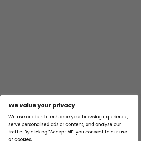
We value your privacy
© 2026 ISL TECHS
GIZLILIK
ÇEREZLER
We use cookies to enhance your browsing experience,
WEB TASARIM
serve personalised ads or content, and analyse our
traffic. By clicking "Accept All", you consent to our use
of cookies.