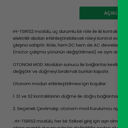
AÇIKLAM
rH-TSR1S2 modülü, üç durumlu bir röle ile iki kontak giri
elektrikli alıcıları etkinleştirebilecek röleyi kontrol eder. 
çıkışına sahiptir. Röle, hem DC hem de AC devrelerinde k
(motor çalışma yönünün değiştirilmesi) ve aynı anda iki
OTONOM MOD: Modülün sunucu ile bağlantısı kesilirse, ot
değiştirir ve düğmeyi bırakmak bunları kapatır.
Otonom modun etkinleştirilmesi için koşullar:
1. S1 ve S2 kontaklarının düğme ile doğru bağlantısı
2. Seçenek Çevrimdışı: otonom mod Kurulumcu ayarlarınd
. rH-TSR1S2 modülü, her bir fiziksel giriş için ayrı olmak üze
çıkışın mantık durumunda bir değişikliğe neden olur. Nesneni