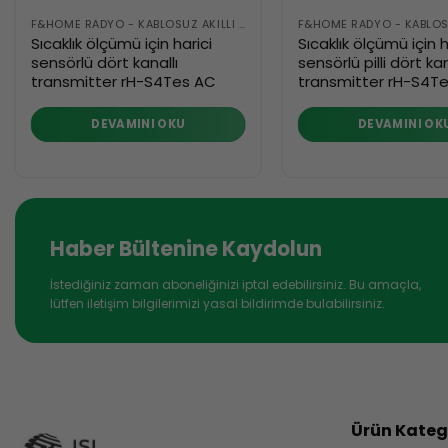
F&HOME RADYO - KABLOSUZ AKILLI BINA SISTEMI
Sıcaklık ölçümü için harici
Sıcaklık ölçümü için h
sensörlü dört kanallı
sensörlü pilli dört kan
transmitter rH-S4Tes AC
transmitter rH-S4T
DEVAMINI OKU
DEVAMINI OK
Haber Bültenine Kaydolun
İstediğiniz zaman aboneliğinizi iptal edebilirsiniz. Bu amaçla,
lütfen iletişim bilgilerimizi yasal bildirimde bulabilirsiniz.
Ürün Katego