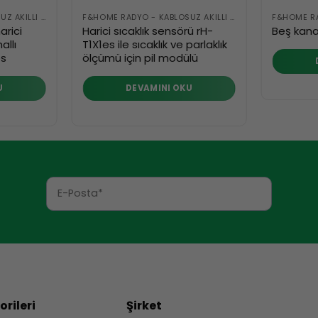
F&HOME RADYO - KABLOSUZ AKILLI BINA SISTEMI
F&HOME RADYO - KABLOSUZ AKILLI BINA SISTEMI
arici
Harici sıcaklık sensörü rH-
Beş kanal
allı
T1X1es ile sıcaklık ve parlaklık
es
ölçümü için pil modülü
U
DEVAMINI OKU
rileri
Şirket