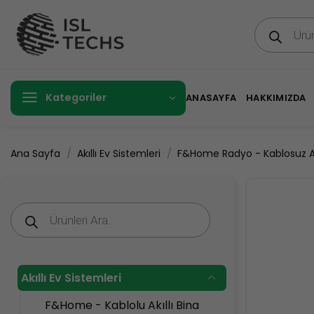
İçeriğe
Products
atla
search
Kategoriler
ANASAYFA
HAKKIMIZDA
/
/
Ana Sayfa
Akıllı Ev Sistemleri
F&Home Radyo - Kablosuz Akı
Products
search
Akıllı Ev Sistemleri
F&Home - Kablolu Akıllı Bina