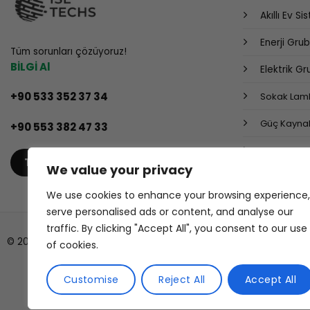
Akıllı Ev Si
Enerji Gru
Tüm sorunları çözüyoruz!
BİLGİ Al
Elektrik G
+90 533 352 37 34
Sokak Lamb
Güç Kaynak
+90 553 382 47 33
Endüstriyel
TEKLIF AL
We value your privacy
We use cookies to enhance your browsing experience,
serve personalised ads or content, and analyse our
traffic. By clicking "Accept All", you consent to our use
© 2026 ISL TECHS
of cookies.
Customise
Reject All
Accept All