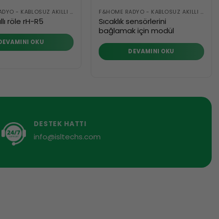
F&HOME RADYO - KABLOSUZ AKILLI BINA SISTEMI
F&HOME RADYO - KABLOSUZ AKILLI BINA SISTEMI
Sıcaklık sensörlerini
lı röle rH-R5
bağlamak için modül
DEVAMINI OKU
DEVAMINI OKU
DESTEK HATTI
info@isltechs.com