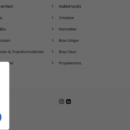
stemleri
Hakkımızda
bu
Ortaklar
rubu
Hizmetler
aları
Bize Ulaşın
ları & Transformatörler
Bayi Olun
 Ürünler
Projelerimiz