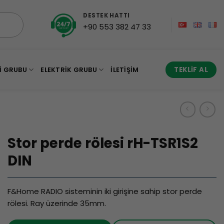
DESTEK HATTI
+90 553 382 47 33
I GRUBU
ELEKTRIK GRUBU
İLETIŞIM
TEKLIF AL
Stor perde rölesi rH-TSR1S2
DIN
F&Home RADIO sisteminin iki girişine sahip stor perde
rölesi. Ray üzerinde 35mm.