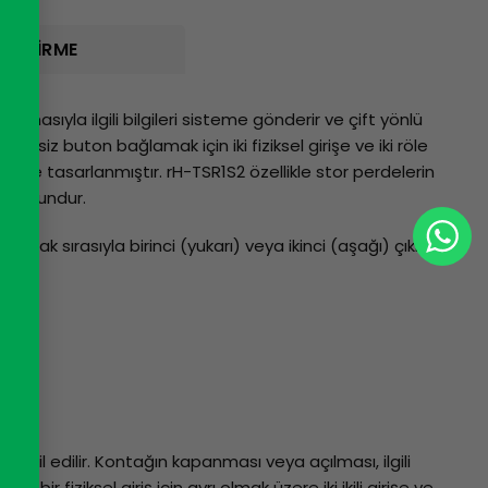
İNDIRME
lmasıyla ilgili bilgileri sisteme gönderir ve çift yönlü
nsiyelsiz buton bağlamak için iki fiziksel girişe ve iki röle
üzere tasarlanmıştır. rH-TSR1S2 özellikle stor perdelerin
n uygundur.
k sırasıyla birinci (yukarı) veya ikinci (aşağı) çıkışı
ile temsil edilir. Kontağın kapanması veya açılması, ilgili
 bir fiziksel giriş için ayrı olmak üzere iki ikili girişe ve