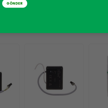
ya açılması, ilgili çıkışın mantık durumunda bir değişikliğe neden