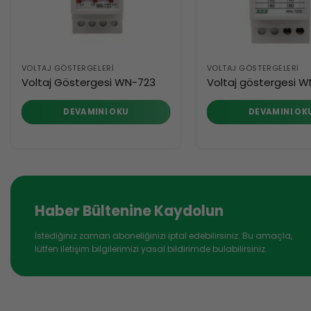
VOLTAJ GÖSTERGELERI
VOLTAJ GÖSTERGELERI
Voltaj Göstergesi WN-723
Voltaj göstergesi 
DEVAMINI OKU
DEVAMINI OK
Haber Bültenine Kaydolun
İstediğiniz zaman aboneliğinizi iptal edebilirsiniz. Bu amaçla,
lütfen iletişim bilgilerimizi yasal bildirimde bulabilirsiniz.