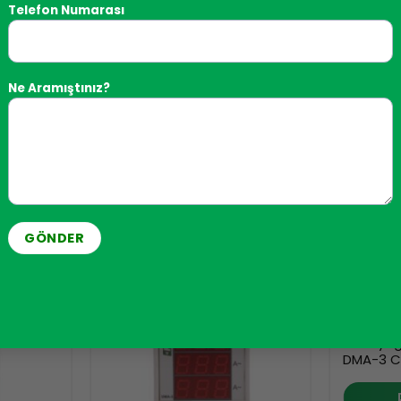
Telefon Numarası
Ne Aramıştınız?
indeks, deforme olmuş çalışmalarda gerilimin etkin değeri
VOLTAJ GÖ
Akım yoğ
DMA-3 C