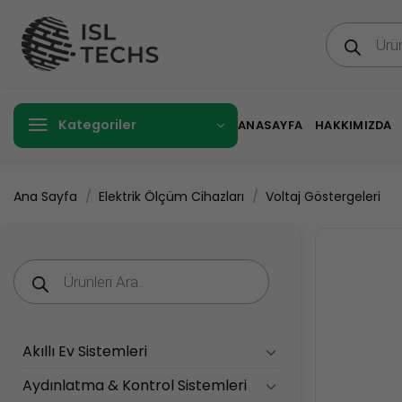
İçeriğe
Products
atla
search
Kategoriler
ANASAYFA
HAKKIMIZDA
/
/
Ana Sayfa
Elektrik Ölçüm Cihazları
Voltaj Göstergeleri
Products
search
Akıllı Ev Sistemleri
Aydınlatma & Kontrol Sistemleri