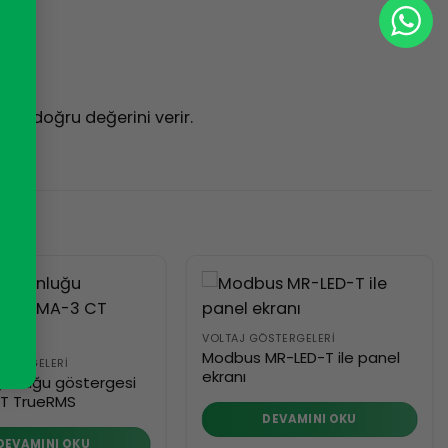
nin doğru değerini verir.
VOLTAJ GÖSTERGELERI
Modbus MR-LED-T ile panel
STERGELERI
ekranı
unluğu göstergesi
T TrueRMS
DEVAMINI OKU
DEVAMINI OKU