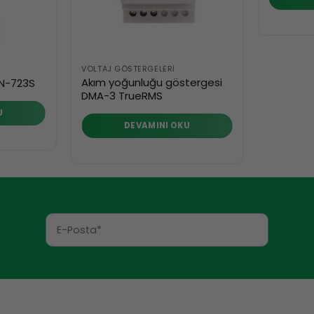
VOLTAJ GÖSTERGELERI
Akım yoğunluğu göstergesi
WN-723S
DMA-3 TrueRMS
U
DEVAMINI OKU