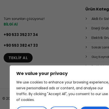
Ürün Katego
Tüm sorunları çözüyoruz!
Akıllı Ev Si
BİLGİ Al
Enerji Gru
+90 533 352 37 34
Elektrik G
+90 553 382 47 33
Sokak Lamb
Güç Kaynak
TEKLIF AL
Endüstriyel
We value your privacy
We use cookies to enhance your browsing experience,
serve personalised ads or content, and analyse our
traffic. By clicking "Accept All", you consent to our use
© 2026 ISL TECHS
of cookies.