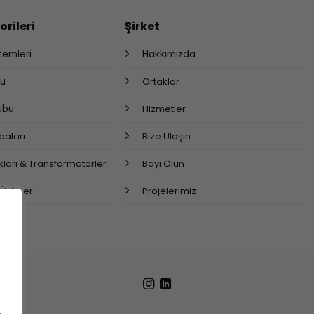
rileri
Şirket
stemleri
Hakkımızda
bu
Ortaklar
rubu
Hizmetler
aları
Bize Ulaşın
ları & Transformatörler
Bayi Olun
 Ürünler
Projelerimiz