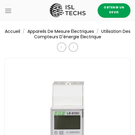
Passer
OBTENIR UN
au
DEVIS
contenu
/
/
Accueil
Appareils De Mesure Électriques
Utilisation Des
Compteurs D'énergie Électrique