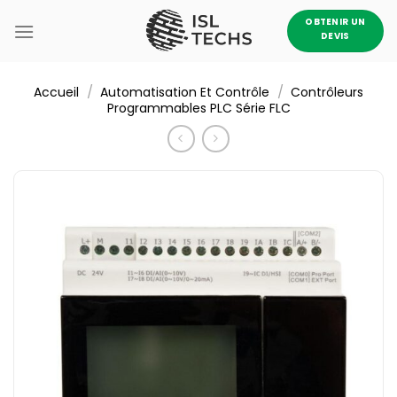
Passer
OBTENIR UN
au
DEVIS
contenu
/
/
Accueil
Automatisation Et Contrôle
Contrôleurs
Programmables PLC Série FLC