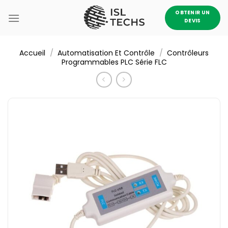
Passer
OBTENIR UN
au
DEVIS
contenu
/
/
Accueil
Automatisation Et Contrôle
Contrôleurs
Programmables PLC Série FLC