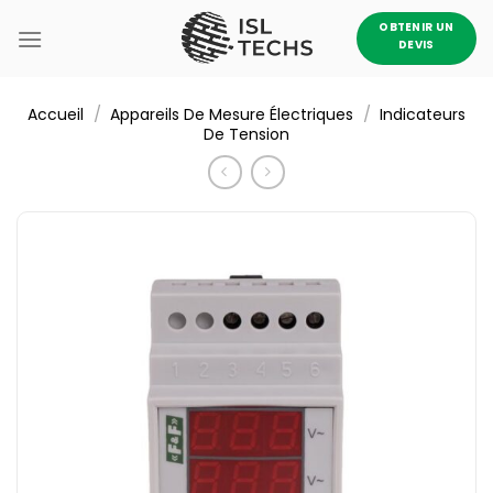
Passer
OBTENIR UN
au
DEVIS
contenu
/
/
Accueil
Appareils De Mesure Électriques
Indicateurs
De Tension