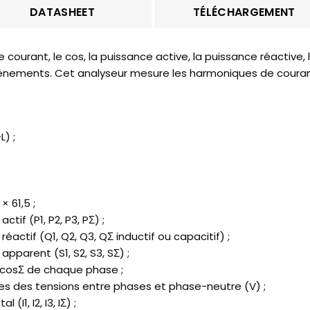
DATASHEET
TÉLÉCHARGEMENT
le courant, le cos, la puissance active, la puissance réactive
énements. Cet analyseur mesure les harmoniques de courant
) ;
 61,5 ;
tif (P1, P2, P3, PΣ) ;
éactif (Q1, Q2, Q3, QΣ inductif ou capacitif) ;
apparent (S1, S2, S3, SΣ) ;
s cosΣ de chaque phase ;
es des tensions entre phases et phase-neutre (V) ;
I1, I2, I3, IΣ) ;