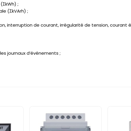
 (ΣkWh) ;
ale (ΣkVArh) ;
interruption de courant, irrégularité de tension, courant éle
les journaux d’événements ;