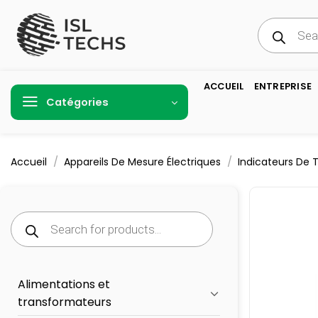
Passer
Recherche
au
de
produits
contenu
ACCUEIL
ENTREPRISE
Catégories
/
/
Accueil
Appareils De Mesure Électriques
Indicateurs De 
Recherche
de
produits
Alimentations et
transformateurs