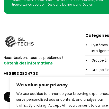
trouverez nos coordonnées dans les mentions légales.
Catégories
Systèmes 
intelligent
Nous résolvons tous les problèmes !
Groupe Én
Obtenir des informations
Groupe Éle
+90 553 382 47 33
Contrôle W
We value your privacy
Alimentati
We use cookies to enhance your browsing experience,
OBTENIR UN DEVIS
Produits in
serve personalised ads or content, and analyse our
traffic. By clicking "Accept All", you consent to our use