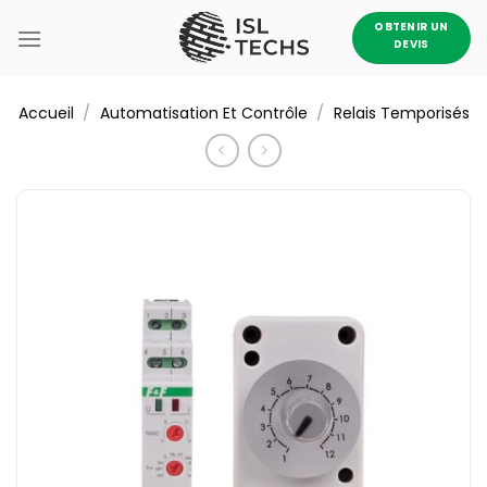
Passer
OBTENIR UN
au
DEVIS
contenu
/
/
Accueil
Automatisation Et Contrôle
Relais Temporisés