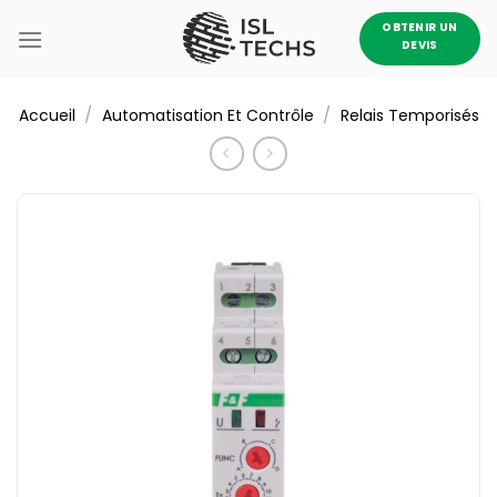
Passer
OBTENIR UN
au
DEVIS
contenu
/
/
Accueil
Automatisation Et Contrôle
Relais Temporisés