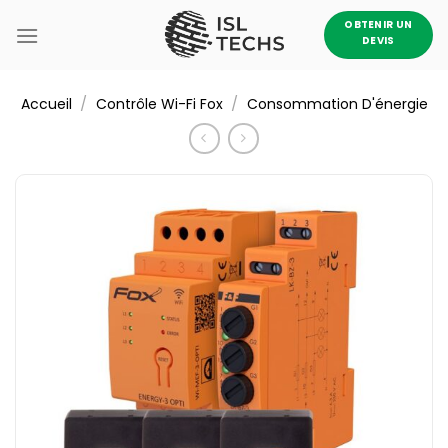
Passer
OBTENIR UN
au
DEVIS
contenu
/
/
Accueil
Contrôle Wi-Fi Fox
Consommation D'énergie