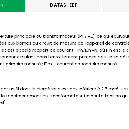
ON
DATASHEET
rture principale du transformateur (P1 / P2), ce qui équivau
s aux bornes du circuit de mesure de l’appareil de contrôle
t est appelé rapport de courant : IPn/ISn=N, où IPn est le c
u courant circulant dans l’enroulement primaire peut être dét
nt primaire mesuré ; IPm – courant secondaire mesuré.
ar un fil dont le diamètre n’est pas inférieur à 2,5 mm². Il e
t le fonctionnement du transformateur (la haute tension qui
l).