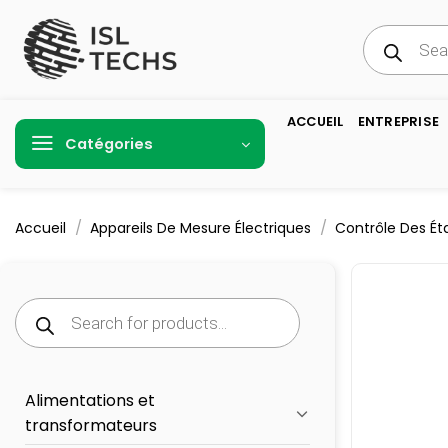
Passer
Recherche
au
de
produits
contenu
ACCUEIL
ENTREPRISE
Catégories
/
/
Accueil
Appareils De Mesure Électriques
Contrôle Des Ét
Recherche
de
produits
Alimentations et
transformateurs