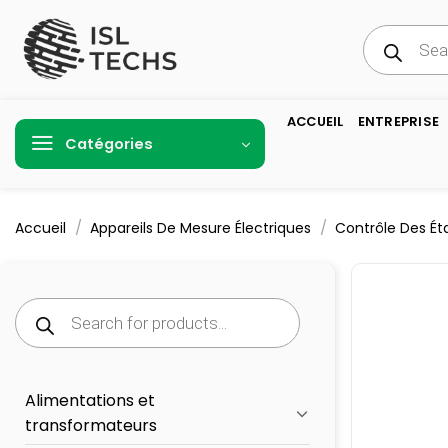
Passer
Recherche
au
de
produits
contenu
ACCUEIL
ENTREPRISE
Catégories
/
/
Accueil
Appareils De Mesure Électriques
Contrôle Des Ét
Recherche
de
produits
Alimentations et
transformateurs