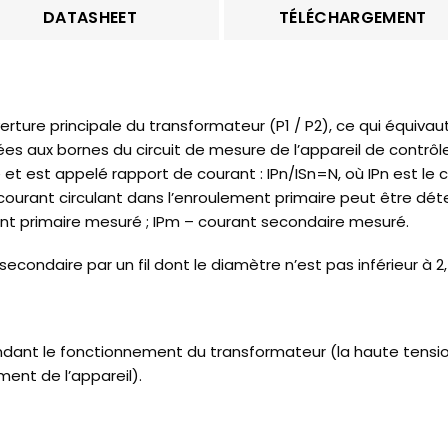
DATASHEET
TÉLÉCHARGEMENT
rture principale du transformateur (P1 / P2), ce qui équivau
s aux bornes du circuit de mesure de l’appareil de contrôle
t est appelé rapport de courant : IPn/ISn=N, où IPn est le c
u courant circulant dans l’enroulement primaire peut être dét
nt primaire mesuré ; IPm – courant secondaire mesuré.
econdaire par un fil dont le diamètre n’est pas inférieur à 2
pendant le fonctionnement du transformateur (la haute tensi
nt de l’appareil).