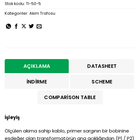
Stok kodu:
TI-50-5
Kategoriler:
Akım Trafosu
AÇIKLAMA
DATASHEET
İNDIRME
SCHEME
COMPARISON TABLE
İşleyiş
Ölçülen akıma sahip kablo, primer sargının bir bobinine
eşdeğer olan transformatörün ana açıklığından (P1 / P2)