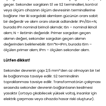
geçer. Sekonder sargıların S1 ve S2 terminalleri, kontrol
veya ölçüm cihazının ölçüm devresinin terminallerine
bağlanır. Her iki sargıdaki akımların gücünün oranı sabit
bir değerdir ve akım oranı olarak adlandırılır: IPn/ISn=N,
burada IPn nominal birincil akımdır; ISn – nominal ikincil
akım; N – iletimin değeridir. Primer sargıdan geçen
akımın değeri, sekonder sargıdan geçen akımın
değerinden belirlenebilir: ISm*N=IPm, burada ISm –
ölçülen primer akım; IPm – ölçülen sekonder akım.
Lütfen dikkat!
Sekonder devrenin çapı 2,5 mm²’den az olmayan bir tel
ile bağlanması tavsiye edilir. S2 terminalinin
topraklanması tavsiye edilir. Transformatörün çalışması
sırasında sekonder devrenin bağlantısının kesilmesi
yasaktır (ortaya çıkabilecek yüksek voltaj, insanlar için
elektrik çarpması veya cihazda hasar riski oluşturur).