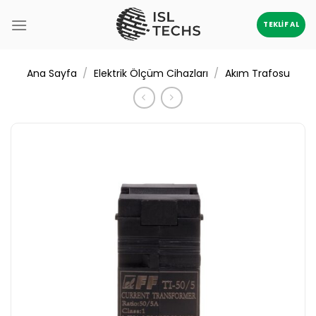
İçeriğe
atla
TEKLIF AL
/
/
Ana Sayfa
Elektrik Ölçüm Cihazları
Akım Trafosu