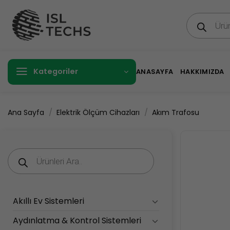
İçeriğe
Products
atla
search
Kategoriler
ANASAYFA
HAKKIMIZDA
/
/
Ana Sayfa
Elektrik Ölçüm Cihazları
Akım Trafosu
Products
search
Akıllı Ev Sistemleri
Aydınlatma & Kontrol Sistemleri