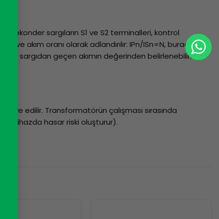
 Sekonder sargıların S1 ve S2 terminalleri, kontrol
dir ve akım oranı olarak adlandırılır: IPn/ISn=N, burada
ekonder sargıdan geçen akımın değerinden belirlenebilir:
avsiye edilir. Transformatörün çalışması sırasında
ya cihazda hasar riski oluşturur).