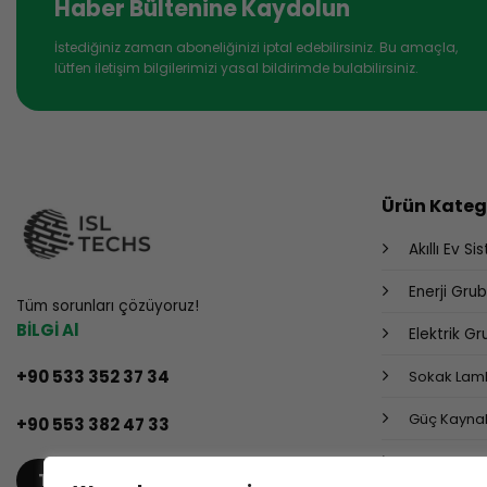
Haber Bültenine Kaydolun
İstediğiniz zaman aboneliğinizi iptal edebilirsiniz. Bu amaçla,
lütfen iletişim bilgilerimizi yasal bildirimde bulabilirsiniz.
Ürün Katego
Akıllı Ev Si
Enerji Gru
Tüm sorunları çözüyoruz!
BİLGİ Al
Elektrik G
+90 533 352 37 34
Sokak Lamb
Güç Kaynak
+90 553 382 47 33
Endüstriyel
TEKLIF AL