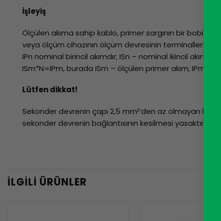
İşleyiş
Ölçülen akıma sahip kablo, primer sargının bir bobinine
veya ölçüm cihazının ölçüm devresinin terminallerine bağ
IPn nominal birincil akımdır; ISn – nominal ikincil akım;
ISm*N=IPm, burada ISm – ölçülen primer akım; IPm – ö
Lütfen dikkat!
Sekonder devrenin çapı 2,5 mm²’den az olmayan bir tel i
sekonder devrenin bağlantısının kesilmesi yasaktır (orta
İLGILI ÜRÜNLER