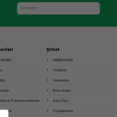
rileri
Şirket
stemleri
Hakkımızda
bu
Ortaklar
rubu
Hizmetler
aları
Bize Ulaşın
ları & Transformatörler
Bayi Olun
 Ürünler
Projelerimiz