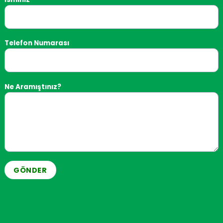
 eşdeğer olan transformatörün ana açıklığından (P1 / P2) geçer.
Telefon Numarası
lanır. Her iki sargıdaki akımların gücünün oranı sabit bir değer
 N – iletimin değeridir. Primer sargıdan geçen akımın değeri, s
lçülen sekonder akım.
Ne Aramıştınız?
le bağlanması tavsiye edilir. S2 terminalinin topraklanması t
ya çıkabilecek yüksek voltaj, insanlar için elektrik çarpması ve