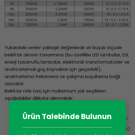
Yukarıdaki veriler yaklaşık değerlerdir ve büyük ölçüde
belirli bir alıcının tasarımına (bu özellikle LED lambalar, ESL
enerji tasarruflu lambalar, elektronik transformatörler ve
anahtarlamalı güç kaynakları için geçerlidir),
anahtarlama frekansına ve çalışma koşullarına bağlı
olacaktır.
Belirli bir röle türü için maksimum yük seçilirken
aşağıdakiler dikkate alınmalıdır:
×
Soğuk bir ampulün direnci genellikle
Ürün Talebinde Bulunun
çalışan bir ampulün direncinden en az
10-12 kat daha düşüktür. Örneğin,
soğuk bir 230V/100W ampul yaklaşık 40
Ohm’luk bir dirence sahiptir, bu da en