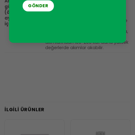
Anahtarlamalı
aynı zamanda mümkün olan en kötü
güç kaynağı
yük türüdür. Bunun nedeni, bu tür güç
(örn. LED
kaynaklarının girişinde, güç kaynağı
aydınlatma
açıldığında pratik olarak bir kısa devre
için)
oluşturan kapasitörlerin bulunmasıdır
– birkaç milisaniyelik bir süre boyunca,
böyle bir güç kaynağının nominal
akımlarından 100-200 kat daha yüksek
değerlerde akımlar akabilir.
İLGILI ÜRÜNLER