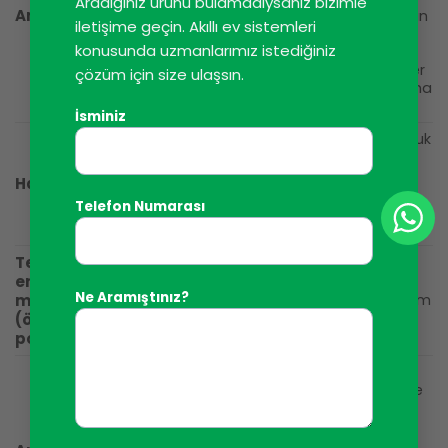
Aradığınız ürünü bulamadıysanız bizimle
Ampuller
kötü durumda, açıldığında, en azından
iletişime geçin. Akıllı ev sistemleri
birkaç milisaniye boyunca, içinden
konusunda uzmanlarımız istediğiniz
yaklaşık 5,5 A’lik bir akım aktığı ve
ampul ısındıktan sonra nominal değer
çözüm için size ulaşsın.
olan yaklaşık 0,4 A’e düştüğü anlamına
gelir.
İsminiz
Normal bir ampulde olduğu gibi, soğuk
halojen ampulün direnci çalışan bir
ampulün direncinden 16-20 kat daha
Halojenler
düşüktür. Bu, 230V/100W’lık bir ampul
Telefon Numarası
için, ampul açıldığında 6,5-8 A’lik bir
akımın akabileceği anlamına gelir.
Tek fazlı
Motorun başlangıç akımı nominal
endüksiyon
akımın 5-10 katına kadar çıkabilir. Ek
Ne Aramıştınız?
motoru
olarak, bu tür motorlar, başlangıç akım
değerini hala artırabilen ek başlangıç
(örneğin
kapasitörleri ile donatılmıştır.
pompa)
Anahtarlamalı güç kaynakları, LED
ampuller, enerji tasarruflu ampuller ve
floresan lamba kontrolörleri dahil
olmak üzere giderek daha fazla
elektrikli cihazda kullanılmaktadır. Bu