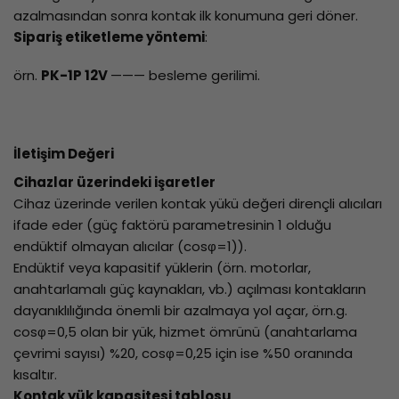
azalmasından sonra kontak ilk konumuna geri döner.
Sipariş etiketleme yöntemi
:
örn.
PK-1P 12V
——— besleme gerilimi.
İletişim Değeri
Cihazlar üzerindeki işaretler
Cihaz üzerinde verilen kontak yükü değeri dirençli alıcıları
ifade eder (güç faktörü parametresinin 1 olduğu
endüktif olmayan alıcılar (cosφ=1)).
Endüktif veya kapasitif yüklerin (örn. motorlar,
anahtarlamalı güç kaynakları, vb.) açılması kontakların
dayanıklılığında önemli bir azalmaya yol açar, örn.g.
cosφ=0,5 olan bir yük, hizmet ömrünü (anahtarlama
çevrimi sayısı) %20, cosφ=0,25 için ise %50 oranında
kısaltır.
Kontak yük kapasitesi tablosu