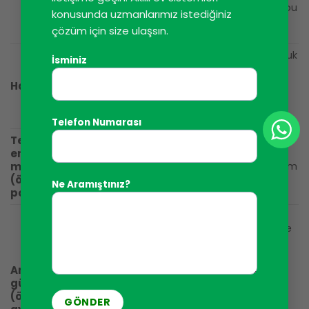
5,5 A akım geçeceği anlamına gelir, bu
konusunda uzmanlarımız istediğiniz
akım ampul ısındıktan sonra nominal
çözüm için size ulaşsın.
değer olan yaklaşık 0,4 A’ya düşer.
Normal bir ampulde olduğu gibi, soğuk
İsminiz
halojen ampulün direnci çalışan bir
ampulün direncinden 16-20 kat daha
Halojenler
düşüktür. Bu, 230V/100W’lık bir ampul
için, ampul açıldığında 6,5-8 A’lik bir
akımın akabileceği anlamına gelir.
Telefon Numarası
Tek fazlı
Motorun başlangıç akımı nominal
endüksiyon
akımın 5-10 katına kadar çıkabilir. Ek
motoru
olarak, bu tür motorlar, başlangıç akım
değerini hala artırabilen ek başlangıç
(örneğin
Ne Aramıştınız?
kapasitörleri ile donatılmıştır.
pompa)
Anahtarlamalı güç kaynakları, LED
ampuller, enerji tasarruflu ampuller ve
floresan lamba kontrolörleri dahil
olmak üzere giderek daha fazla
elektrikli cihazda kullanılmaktadır. Bu
Anahtarlamalı
aynı zamanda mümkün olan en kötü
güç kaynağı
yük türüdür. Bunun nedeni, bu tür güç
(örn. LED
kaynaklarının girişinde, güç kaynağı