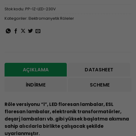
Stok kodu:
PP-1Z-LED-230V
Kategoriler:
Elektromanyetik Röleler
AÇIKLAMA
DATASHEET
İNDIRME
SCHEME
Röle versiyonu “i”, LED floresan lambalar, ESL
floresan lambalar, elektronik transformatörler,
deşarj lambaları vb. gibi yüksek başlatma akımına
sahip alıcılarla birlikte çalışacak şekilde
uyarlanmıştır.