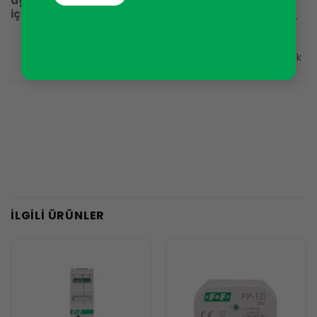
aydınlatma
açıldığında pratik olarak kısa devre
için)
oluşturan kapasitörler bulunmasıdır –
birkaç milisaniyelik bir süre boyunca,
böyle bir güç kaynağının nominal
akımlarından 100-200 kat daha yüksek
değerlerde akımlar akabilir.
İLGILI ÜRÜNLER