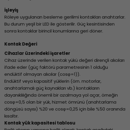
İşleyiş
Röleye uygulanan besleme gerilimi kontakları anahtarlar.
Bu durum yeşil bir LED ile gösterilir. Güç kesintisinden
sonra kontaklar birincil konumlarına geri döner.
Kontak Değeri
Cihazlar üzerindeki işaretler
Cihaz üzerinde verilen kontak yükü değeri dirençli alıcıları
ifade eder (güç faktörü parametresinin 1 olduğu
endüktif olmayan alıcılar (cosφ=1)).
Endüktif veya kapasitif yüklerin (örn. motorlar,
anahtarlamalı güç kaynakları vb.) kontakların
dayanıklılığında önemli bir azalmaya yol açar, örneğin
cosφ=0,5 olan bir yük, hizmet ömrünü (anahtarlama
döngüsü sayısı) %20 ve cosφ=0,25 için bile %50 oranında
kısaltır.
Kontak yük kapasitesi tablosu
Bağlı alıcının yapısına bağlı olarak, kontak aşağıdaki