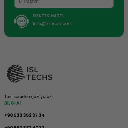
DESTEK HATTI
info@isltechs.com
Tüm sorunları çözüyoruz!
BİLGİ Al
+90 533 352 37 34
+90 553 382 47 33