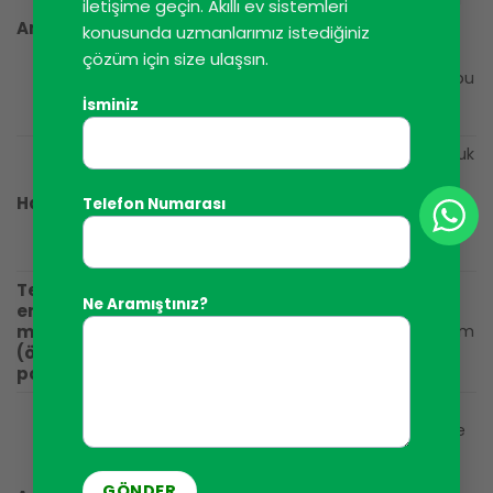
iletişime geçin. Akıllı ev sistemleri
yaklaşık 40 Ohm’dur, bu da en kötü
Ampuller
konusunda uzmanlarımız istediğiniz
durumda, açıldığında en az birkaç
çözüm için size ulaşsın.
milisaniye boyunca içinden yaklaşık
5,5 A akım geçeceği anlamına gelir, bu
akım ampul ısındıktan sonra nominal
İsminiz
değer olan yaklaşık 0,4 A’ya düşer.
Normal bir ampulde olduğu gibi, soğuk
halojen ampulün direnci çalışan bir
ampulün direncinden 16-20 kat daha
Halojenler
Telefon Numarası
düşüktür. Bu, 230V/100W’lık bir ampul
için, ampul açıldığında 6,5-8 A’lik bir
akımın akabileceği anlamına gelir.
Tek fazlı
Motorun başlangıç akımı nominal
Ne Aramıştınız?
endüksiyon
akımın 5-10 katına kadar çıkabilir. Ek
motoru
olarak, bu tür motorlar, başlangıç akım
değerini hala artırabilen ek başlangıç
(örneğin
kapasitörleri ile donatılmıştır.
pompa)
Anahtarlamalı güç kaynakları, LED
ampuller, enerji tasarruflu ampuller ve
floresan lamba kontrolörleri dahil
olmak üzere giderek daha fazla
elektrikli cihazda kullanılmaktadır. Bu