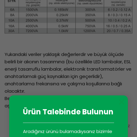
Yukarıdaki veriler yaklaşık değerlerdir ve büyük ölçüde
belirli bir alıcının tasarımına (bu özellikle LED lambalar, ESL
enerji tasarruflu lambalar, elektronik transformatörler ve
anahtarlamalı güç kaynakları için geçerlidir),
anahtarlama frekansına ve çalışma koşullarına bağlı
olacaktır.
×
Belirli bir röle türü için maksimum yük seçilirken
aşağıdakiler dikkate alınmalıdır:
Ürün Talebinde Bulunun
Soğuk bir ampulün direnci genellikle
çalışan bir ampulün direncinden en az
Aradığınız ürünü bulamadıysanız bizimle
10-12 kat daha düşüktür. Örneğin,
soğuk bir 230V/100W ampulün direnci