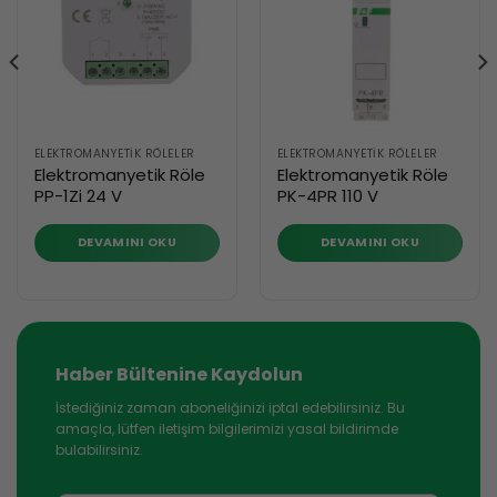
ELEKTROMANYETIK RÖLELER
ELEKTROMANYETIK RÖLELER
Elektromanyetik Röle
Elektromanyetik Röle
PP-1Zi 24 V
PK-4PR 110 V
DEVAMINI OKU
DEVAMINI OKU
Haber Bültenine Kaydolun
İstediğiniz zaman aboneliğinizi iptal edebilirsiniz. Bu
amaçla, lütfen iletişim bilgilerimizi yasal bildirimde
bulabilirsiniz.