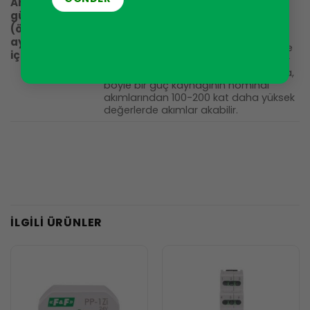
Anahtarlamalı
aynı zamanda mümkün olan en kötü
güç kaynağı
yük türüdür. Bunun nedeni, bu tür güç
(örn. LED
kaynaklarının girişinde, güç kaynağı
aydınlatma
açıldığında pratik olarak bir kısa devre
için)
oluşturan kapasitörlerin bulunmasıdır
– birkaç milisaniyelik bir süre boyunca,
böyle bir güç kaynağının nominal
akımlarından 100-200 kat daha yüksek
değerlerde akımlar akabilir.
İLGILI ÜRÜNLER