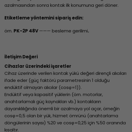
azalmasından sonra kontak ilk konumuna geri döner.
Etiketleme yöntemini sipariş edin:
örn.
PK-2P 48V
——— besleme gerilimi
.
İletişim Değeri
Cihazlar üzerindeki işaretler
Cihaz üzerinde verilen kontak yükü değeri dirençli alıcıları
ifade eder (güç faktörü parametresinin 1 olduğu
endüktif olmayan alıcılar (cosφ=1)).
Endüktif veya kapasitif yüklerin (örn. motorlar,
anahtarlamalı güç kaynakları vb.) kontakların
dayanıklılığında önemli bir azalmaya yol açar, örneğin
cosφ=0,5 olan bir yük, hizmet ömrünü (anahtarlama
döngülerinin sayısı) %20 ve cosφ=0,25 için %50 oranında
kısaltır.