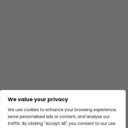
We value your privacy
© 2026 ISL TECHS
GIZLILIK
ÇEREZLER
We use cookies to enhance your browsing experience,
WEB TASARIM
serve personalised ads or content, and analyse our
traffic. By clicking "Accept All", you consent to our use