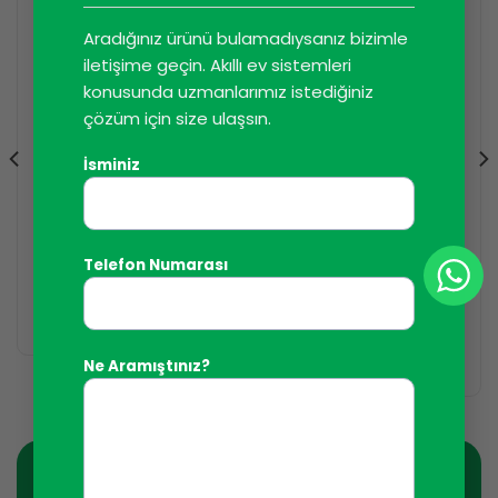
Aradığınız ürünü bulamadıysanız bizimle
iletişime geçin. Akıllı ev sistemleri
konusunda uzmanlarımız istediğiniz
çözüm için size ulaşsın.
İsminiz
F&HOME RADYO - KABLOSUZ AKILLI BINA SISTEMI
F&HOME RADYO - KABLOSUZ AKILLI BINA SISTEMI
Radyo sinyal
Altı kanallı verici rH-S6
Telefon Numarası
tekrarlayıcı (sinyal
yükseltici) rH-E2
DEVAMINI OKU
DEVAMINI OKU
Ne Aramıştınız?
Haber Bültenine Kaydolun