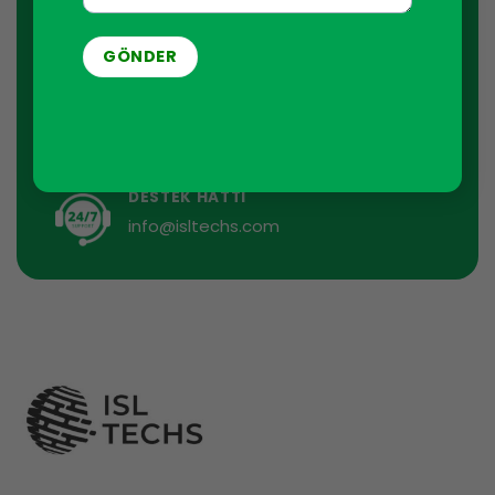
İstediğiniz zaman aboneliğinizi iptal edebilirsiniz. Bu
amaçla, lütfen iletişim bilgilerimizi yasal bildirimde
bulabilirsiniz.
DESTEK HATTI
info@isltechs.com