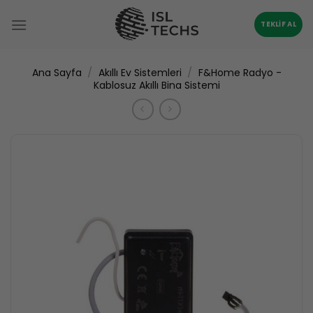
İçeriğe
atla
TEKLIF AL
/
/
Ana Sayfa
Akıllı Ev Sistemleri
F&Home Radyo -
Kablosuz Akıllı Bina Sistemi