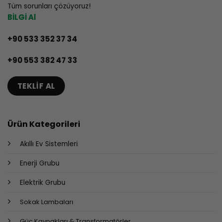
Tüm sorunları çözüyoruz!
BİLGİ Al
+90 533 352 37 34
+90 553 382 47 33
TEKLIF AL
Ürün Kategorileri
Akıllı Ev Sistemleri
Enerji Grubu
Elektrik Grubu
Sokak Lambaları
Güç Kaynakları & Transformatörler