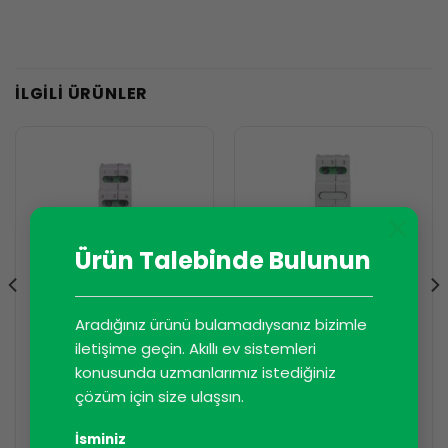
İLGILI ÜRÜNLER
×
Ürün Talebinde Bulunun
Aradığınız ürünü bulamadıysanız bizimle
iletişime geçin. Akıllı ev sistemleri
I/O GENIŞLETME MODÜLLERI
I/O GENIŞLETME MODÜLLERI
konusunda uzmanlarımız istediğiniz
Akım Dönüştürücü MB-
PA-01I akım girişli
3I-1 5A
analog röle
çözüm için size ulaşsın.
İsminiz
DEVAMINI OKU
DEVAMINI OKU