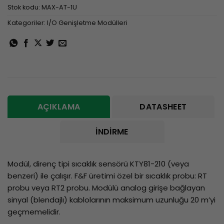
Stok kodu:
MAX-AT-1U
Kategoriler:
I/O Genişletme Modülleri
AÇIKLAMA
DATASHEET
İNDIRME
Modül, direnç tipi sıcaklık sensörü KTY81-210 (veya
benzeri) ile çalışır. F&F üretimi özel bir sıcaklık probu: RT
probu veya RT2 probu. Modülü analog girişe bağlayan
sinyal (blendajlı) kablolarının maksimum uzunluğu 20 m’yi
geçmemelidir.