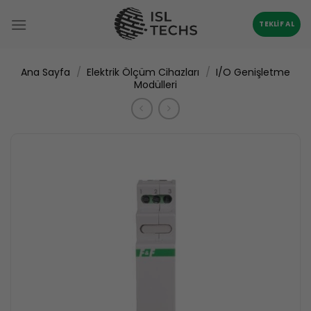
İçeriğe
atla
TEKLIF AL
/
/
Ana Sayfa
Elektrik Ölçüm Cihazları
I/O Genişletme
Modülleri