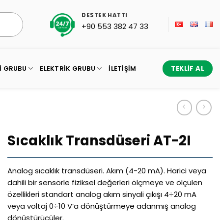
DESTEK HATTI
+90 553 382 47 33
I GRUBU
ELEKTRIK GRUBU
İLETIŞIM
TEKLIF AL
Sıcaklık Transdüseri AT-2I
Analog sıcaklık transdüseri. Akım (4-20 mA). Harici veya
dahili bir sensörle fiziksel değerleri ölçmeye ve ölçülen
özellikleri standart analog akım sinyali çıkışı 4÷20 mA
veya voltaj 0÷10 V’a dönüştürmeye adanmış analog
dönüştürücüler.