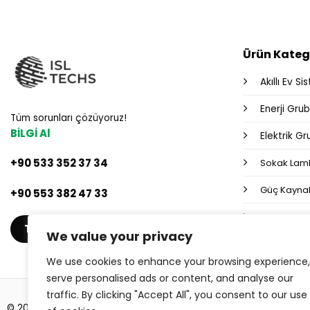
Ürün Katego
Akıllı Ev Si
Enerji Gru
Tüm sorunları çözüyoruz!
BİLGİ Al
Elektrik G
+90 533 352 37 34
Sokak Lamb
Güç Kaynak
+90 553 382 47 33
Endüstriyel
TEKLIF AL
We value your privacy
We use cookies to enhance your browsing experience,
serve personalised ads or content, and analyse our
traffic. By clicking "Accept All", you consent to our use
© 2026 ISL TECHS