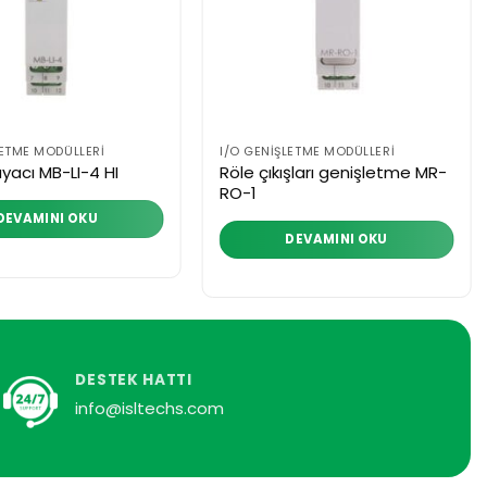
LETME MODÜLLERI
I/O GENIŞLETME MODÜLLERI
Röle çıkışları genişletme MR-
yacı MB-LI-4 HI
RO-1
DEVAMINI OKU
DEVAMINI OKU
DESTEK HATTI
info@isltechs.com