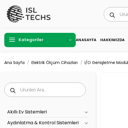
İçeriğe
Products
atla
search
Kategoriler
ANASAYFA
HAKKIMIZDA
/
/
Ana Sayfa
Elektrik Ölçüm Cihazları
I/O Genişletme Modüll
Products
search
Akıllı Ev Sistemleri
Aydınlatma & Kontrol Sistemleri