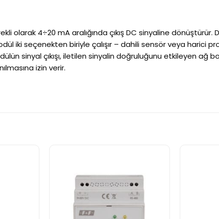
sürekli olarak 4÷20 mA aralığında çıkış DC sinyaline dönüştürür
odül iki seçenekten biriyle çalışır – dahili sensör veya harici p
odülün sinyal çıkışı, iletilen sinyalin doğruluğunu etkileyen ağ bo
ılmasına izin verir.