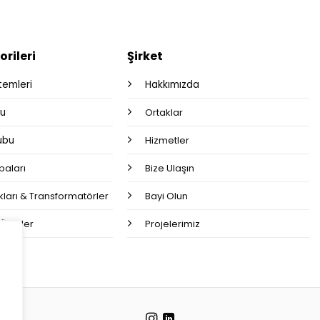
rileri
Şirket
stemleri
Hakkımızda
bu
Ortaklar
rubu
Hizmetler
aları
Bize Ulaşın
ları & Transformatörler
Bayi Olun
 Ürünler
Projelerimiz