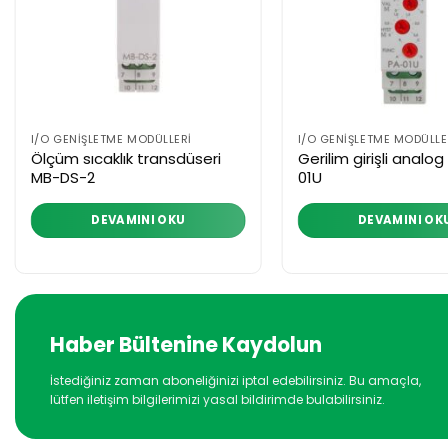
I/O GENIŞLETME MODÜLLERI
I/O GENIŞLETME MODÜLLE
Ölçüm sıcaklık transdüseri
Gerilim girişli analog
MB-DS-2
01U
DEVAMINI OKU
DEVAMINI OK
Haber Bültenine Kaydolun
İstediğiniz zaman aboneliğinizi iptal edebilirsiniz. Bu amaçla,
lütfen iletişim bilgilerimizi yasal bildirimde bulabilirsiniz.