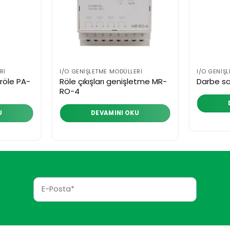
RI
I/O GENIŞLETME MODÜLLERI
I/O GENIŞ
 röle PA-
Röle çıkışları genişletme MR-
Darbe sa
RO-4
U
DEVAMINI OKU