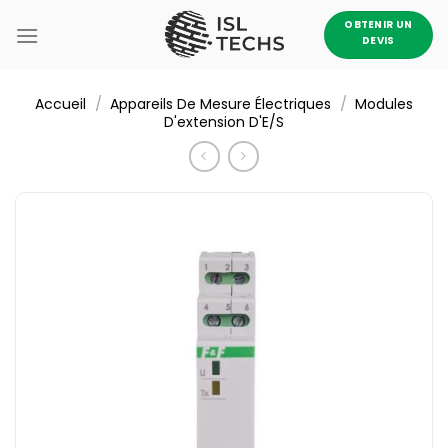
Passer
OBTENIR UN
au
DEVIS
contenu
/
/
Accueil
Appareils De Mesure Électriques
Modules
D'extension D'E/S